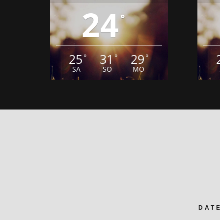
25
31
29
°
°
°
SA
SO
MO
DAT
SÄMTLICHE TEXTE, BILDER UND A
GEKENNZEICHNET- DEM COPYRIG