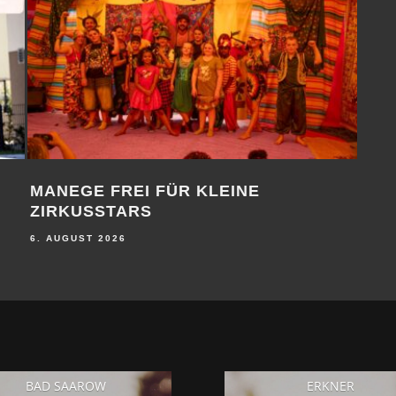
MANEGE FREI FÜR KLEINE
1. 
ZIRKUSSTARS
6. A
6. AUGUST 2026
BAD SAAROW
ERKNER
24
23
°
°