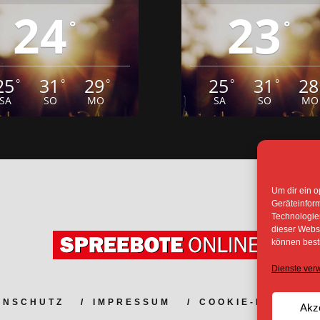
25
31
29
25
31
28
°
°
°
°
°
SA
SO
MO
SA
SO
MO
Um dir ein o
Geräteinfor
Technologien
dieser Websi
ENSCHUTZ
IMPRESSUM
COOKIE-RICHTLIN
können best
NDERE VERÖFFENTLICHTEN INFORMATIONEN UN
Dienste ver
HT DES SPREEBOTE ONLINE ODER WERDEN MIT
VERÖFFENTLICHT.
Akz