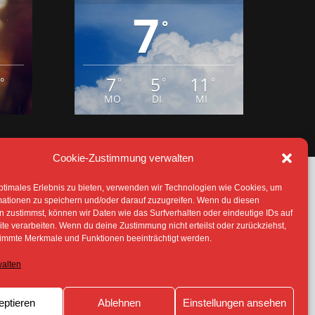
7
5
11
°
°
°
°
MO
DI
MI
Cookie-Zustimmung verwalten
ptimales Erlebnis zu bieten, verwenden wir Technologien wie Cookies, um
mationen zu speichern und/oder darauf zuzugreifen. Wenn du diesen
 zustimmst, können wir Daten wie das Surfverhalten oder eindeutige IDs auf
te verarbeiten. Wenn du deine Zustimmung nicht erteilst oder zurückziehst,
IE (EU)
immte Merkmale und Funktionen beeinträchtigt werden.
TERLIEGEN -SOFERN NICHT ANDERS
walten
 ERLAUBNIS DER RECHTEINHABER
eptieren
Ablehnen
Einstellungen ansehen