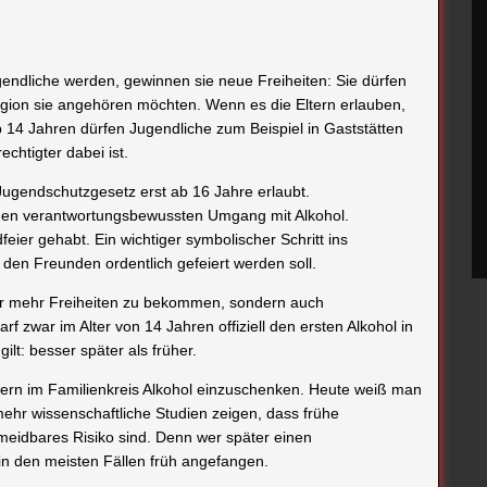
ugendliche werden, gewinnen sie neue Freiheiten: Sie dürfen
igion sie angehören möchten. Wenn es die Eltern erlauben,
b 14 Jahren dürfen Jugendliche zum Beispiel in Gaststätten
chtigter dabei ist.
Jugendschutzgesetz erst ab 16 Jahre erlaubt.
einen verantwortungsbewussten Umgang mit Alkohol.
eier gehabt. Ein wichtiger symbolischer Schritt ins
 den Freunden ordentlich gefeiert werden soll.
er mehr Freiheiten zu bekommen, sondern auch
f zwar im Alter von 14 Jahren offiziell den ersten Alkohol in
ilt: besser später als früher.
indern im Familienkreis Alkohol einzuschenken. Heute weiß man
mehr wissenschaftliche Studien zeigen, dass frühe
meidbares Risiko sind. Denn wer später einen
in den meisten Fällen früh angefangen.