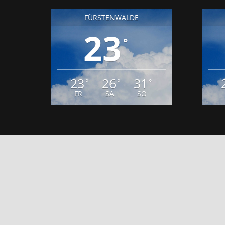
FÜRSTENWALDE
23
°
23
26
31
°
°
°
FR
SA
SO