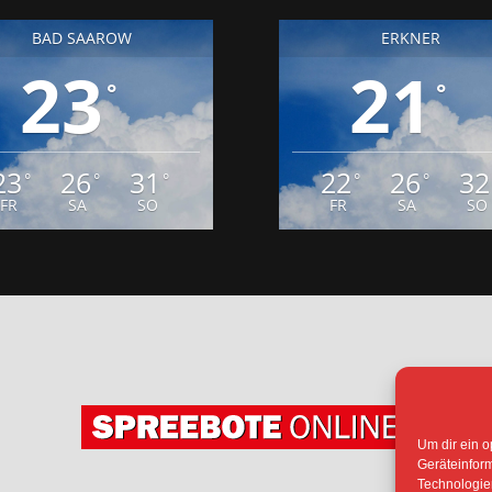
BAD SAAROW
ERKNER
23
21
°
°
23
26
31
22
26
32
°
°
°
°
°
FR
SA
SO
FR
SA
SO
Um dir ein o
Geräteinfor
Technologien