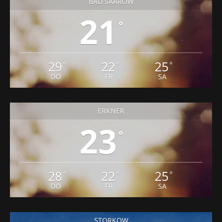
BAD SAAROW
21
°
29
22
25
°
°
°
DO
FR
SA
ERKNER
23
°
28
22
25
°
°
°
DO
FR
SA
STORKOW