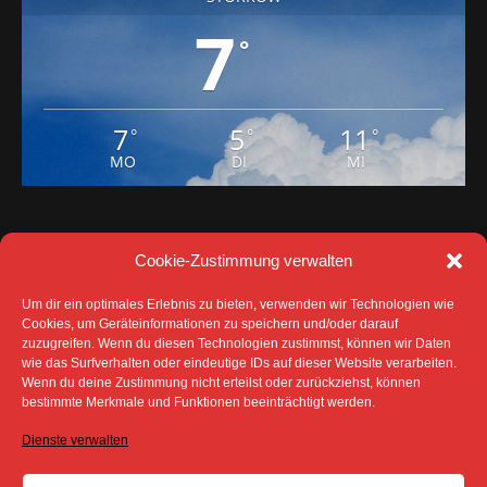
7
°
7
5
11
°
°
°
MO
DI
MI
Cookie-Zustimmung verwalten
Um dir ein optimales Erlebnis zu bieten, verwenden wir Technologien wie
Cookies, um Geräteinformationen zu speichern und/oder darauf
zuzugreifen. Wenn du diesen Technologien zustimmst, können wir Daten
wie das Surfverhalten oder eindeutige IDs auf dieser Website verarbeiten.
Wenn du deine Zustimmung nicht erteilst oder zurückziehst, können
bestimmte Merkmale und Funktionen beeinträchtigt werden.
DATENSCHUTZ
IMPRESSUM
COOKIE-RICHTLINIE (EU)
Dienste verwalten
SÄMTLICHE TEXTE, BILDER UND ANDERE
VERÖFFENTLICHTEN INFORMATIONEN UNTERLIEGEN -