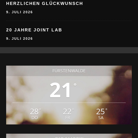
HERZLICHEN GLÜCKWUNSCH
9. JULI 2026
20 JAHRE JOINT LAB
9. JULI 2026
FÜRSTENWALDE
21
°
28
22
25
°
°
°
DO
FR
SA