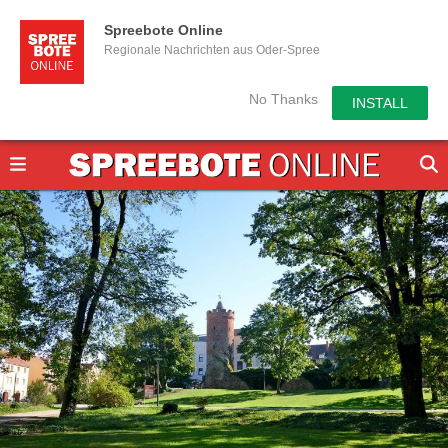
Spreebote Online
Regionale Nachrichten aus Oder-Spree
No Thanks
INSTALL