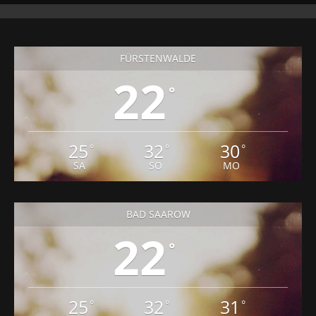
FÜRSTENWALDE
22
°
25
32
30
°
°
°
SA
SO
MO
BAD SAAROW
22
°
25
32
31
°
°
°