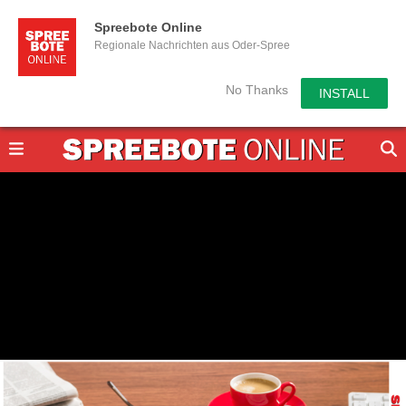
Spreebote Online
Regionale Nachrichten aus Oder-Spree
No Thanks
INSTALL