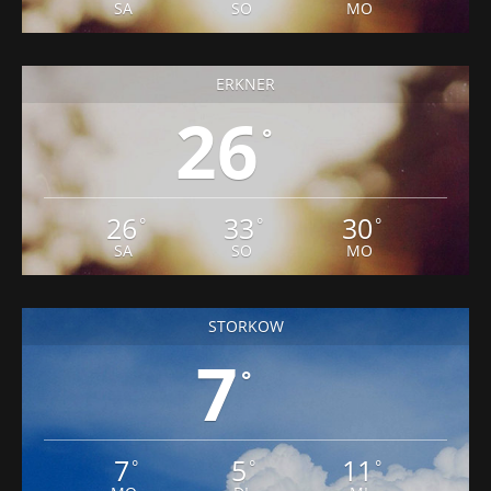
SA
SO
MO
ERKNER
26
°
26
33
30
°
°
°
SA
SO
MO
STORKOW
7
°
7
5
11
°
°
°