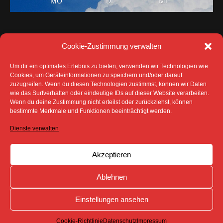
MO
DI
MI
Cookie-Zustimmung verwalten
Um dir ein optimales Erlebnis zu bieten, verwenden wir Technologien wie
Cookies, um Geräteinformationen zu speichern und/oder darauf
zuzugreifen. Wenn du diesen Technologien zustimmst, können wir Daten
wie das Surfverhalten oder eindeutige IDs auf dieser Website verarbeiten.
Wenn du deine Zustimmung nicht erteilst oder zurückziehst, können
bestimmte Merkmale und Funktionen beeinträchtigt werden.
DATENSCHUTZ
IMPRESSUM
COOKIE-RICHTLINIE (EU)
Dienste verwalten
SÄMTLICHE TEXTE, BILDER UND ANDERE
VERÖFFENTLICHTEN INFORMATIONEN UNTERLIEGEN -
SOFERN NICHT ANDERS GEKENNZEICHNET- DEM
Akzeptieren
COPYRIGHT DES SPREEBOTE ONLINE ODER WERDEN
MIT ERLAUBNIS DER RECHTEINHABER
VERÖFFENTLICHT.
Ablehnen
Einstellungen ansehen
Cookie-Richtlinie
Datenschutz
Impressum