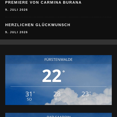
PREMIERE VON CARMINA BURANA
9. JULI 2026
HERZLICHEN GLÜCKWUNSCH
9. JULI 2026
FÜRSTENWALDE
22
°
31
28
23
°
°
°
SO
MO
DI