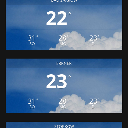
BAD SAAROW
22
°
31
28
23
°
°
°
SO
MO
DI
ERKNER
23
°
31
28
23
°
°
°
SO
MO
DI
STORKOW