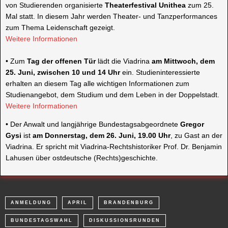
von Studierenden organisierte
Theaterfestival
Unithea
zum 25.
Mal statt. In diesem Jahr werden Theater- und Tanzperformances
zum Thema Leidenschaft gezeigt.
Weitere Informationen
•
Zum
Tag der offenen Tür
lädt die
Viadrina
am
Mittwoch, dem
25. Juni,
zwischen 10 und 14 Uhr
ein. Studieninteressierte
erhalten an diesem Tag alle wichtigen Informationen zum
Studienangebot, dem Studium und dem Leben in der Doppelstadt.
Weitere Informationen
•
Der Anwalt und langjährige Bundestagsabgeordnete
Gregor
Gysi
ist
am
Donnerstag, dem 26. Juni, 19.00 Uhr
,
zu Gast an der
Viadrina
. Er spricht mit
Viadrina
-Rechtshistoriker Prof. Dr. Benjamin
Lahusen
über ostdeutsche (Rechts)
geschichte
.
ANMELDUNG
APRIL
BRANDENBURG
BUNDESTAGSWAHL
DISKUSSIONSRUNDEN