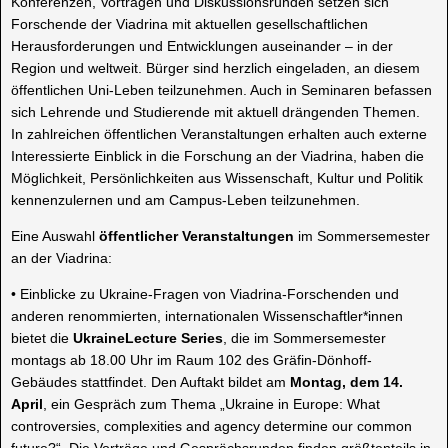
Konferenzen, Vorträgen und Diskussionsrunden setzen sich
Forschende der Viadrina mit aktuellen gesellschaftlichen
Herausforderungen und Entwicklungen auseinander – in der
Region und weltweit. Bürger sind herzlich eingeladen, an diesem
öffentlichen Uni-Leben teilzunehmen. Auch in Seminaren befassen
sich Lehrende und Studierende mit aktuell drängenden Themen.
In zahlreichen öffentlichen Veranstaltungen erhalten auch externe
Interessierte Einblick in die Forschung an der Viadrina, haben die
Möglichkeit, Persönlichkeiten aus Wissenschaft, Kultur und Politik
kennenzulernen und am Campus-Leben teilzunehmen.
Eine Auswahl
öffentlicher Veranstaltungen
im Sommersemester
an der
Viadrina
:
•
Einblicke zu Ukraine-Fragen von
Viadrina
-Forschenden und
anderen renommierten, internationalen Wissenschaftler*innen
bietet
die
Ukraine
Lecture
Series
, die im Sommersemester
montags ab 18.00 Uhr im Raum 102 des Gräfin-Dönhoff-
Gebäudes stattfindet. Den Auftakt bildet am
Montag, dem 14.
April
, ein Gespräch zum Thema „Ukraine in Europe:
What
controversies
,
complexities
and
agency
determine
our
common
future
?“. Die Vorträge und Gesprächsrunden finden größtenteils in