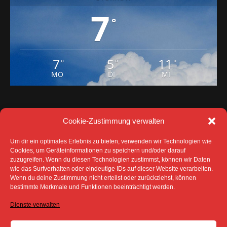
7
°
7
5
11
°
°
°
MO
DI
MI
Cookie-Zustimmung verwalten
Um dir ein optimales Erlebnis zu bieten, verwenden wir Technologien wie
Cookies, um Geräteinformationen zu speichern und/oder darauf
zuzugreifen. Wenn du diesen Technologien zustimmst, können wir Daten
wie das Surfverhalten oder eindeutige IDs auf dieser Website verarbeiten.
Wenn du deine Zustimmung nicht erteilst oder zurückziehst, können
bestimmte Merkmale und Funktionen beeinträchtigt werden.
DATENSCHUTZ
IMPRESSUM
COOKIE-RICHTLINIE (EU)
Dienste verwalten
SÄMTLICHE TEXTE, BILDER UND ANDERE
VERÖFFENTLICHTEN INFORMATIONEN UNTERLIEGEN -