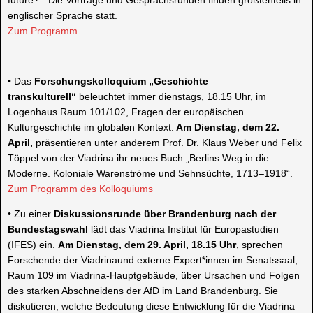
englischer Sprache statt.
Zum Programm
•
Das
Forschungskolloquium „Geschichte
transkulturell“
beleuchtet immer dienstags, 18.15 Uhr, im
Logenhaus Raum 101/102, Fragen der europäischen
Kulturgeschichte im globalen Kontext.
Am
Dienstag, dem 22.
April,
präsentieren unter anderem Prof. Dr. Klaus Weber und Felix
Töppel von der
Viadrina
ihr neues Buch „Berlins Weg in die
Moderne.
Koloniale Warenströme und Sehnsüchte, 1713–1918“.
Zum Programm des Kolloquiums
•
Zu einer
Diskussionsrunde über Brandenburg nach der
Bundestagswahl
lädt das
Viadrina
Institut für Europastudien
(IFES) ein.
Am
Dienstag, dem 29. April
, 18.15 Uhr
, sprechen
Forschende der
Viadrina
und externe Expert*innen im Senatssaal,
Raum 109 im
Viadrina
-Hauptgebäude, über Ursachen und Folgen
des starken Abschneidens der AfD im Land Brandenburg. Sie
diskutieren, welche Bedeutung diese Entwicklung für die
Viadrina