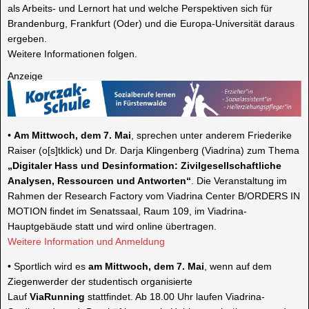
als Arbeits- und Lernort hat und welche Perspektiven sich für
Brandenburg, Frankfurt (Oder) und die Europa-Universität daraus
ergeben.
Weitere Informationen folgen.
Anzeige
•
Am
Mittwoch, dem 7. Mai
, sprechen unter anderem Friederike
Raiser (o[s]
tklick
) und Dr. Darja Klingenberg (
Viadrina
) zum
Thema
„
Digitaler
Hass und Desinformation: Zivilgesellschaftliche
Analysen, Ressourcen und Antworten“
. Die Veranstaltung im
Rahmen der Research Factory vom
Viadrina
Center B/ORDERS IN
MOTION findet im Senatssaal, Raum 109, im
Viadrina
-
Hauptgebäude statt und wird online übertragen.
Weitere Information und Anmeldung
•
Sportlich wird es
am
Mittwoch, dem 7. Mai
, wenn auf dem
Ziegenwerder
der studentisch organisierte
Lauf
ViaRunning
stattfindet. Ab 18.00 Uhr laufen
Viadrina
-