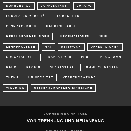
DONNERSTAG
DOPPELSTADT
EUROPA
EUROPA UNIVERSITÄT
FORSCHENDE
GESPRÄCHBUCH
HAUPTGEBÄUDE
HERAUSFORDERUNGEN
INFORMATIONEN
JUNI
LEHRPROJEKTE
MAI
MITTWOCH
ÖFFENTLICHEN
ORGANISIERTE
PERSPEKTIVEN
PROF
PROGRAMM
RAUM
REGION
SENATSSAAL
SOMMERSEMESTER
THEMA
UNIVERSITÄT
VERKEHRSWENDE
VIADRINA
WISSENSCHAFTLER EINBLICKE
VORHERIGER ARTIKEL
VON TRENNUNG UND NEUANFANG
NÄCHSTER ARTIKEL