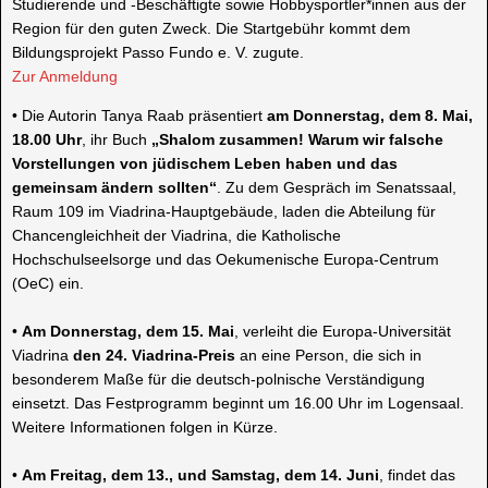
Studierende und -Beschäftigte sowie Hobbysportler*innen aus der
Region für den guten Zweck. Die Startgebühr kommt dem
Bildungsprojekt Passo Fundo e. V. zugute.
Zur Anmel
d
ung
•
Die Autorin Tanya Raab präsentiert
am
Donnerstag, dem 8. Mai,
18.00 Uhr
, ihr Buch
„
Shalom
zusammen! Warum wir falsche
Vorstellungen von jüdischem Leben haben und das
gemeinsam ändern sollten“
.
Zu dem Gespräch im Senatssaal,
Raum 109 im
Viadrina
-Hauptgebäude, laden die Abteilung für
Chancengleichheit der
Viadrina
, die Katholische
Hochschulseelsorge und das
Oekumenische
Europa-Centrum
(
OeC
) ein.
•
Am
Donnerstag, dem 15. Mai
, verleiht die Europa-Universität
Viadrina
den 24.
Viadrina
-Preis
an eine Person, die sich in
besonderem Maße für die deutsch-polnische Verständigung
einsetzt. Das Festprogramm beginnt um 16.00 Uhr im Logensaal.
Weitere Informationen folgen in Kürze.
•
Am
Freitag, dem 13., und Samstag, dem 14. Juni
,
findet das