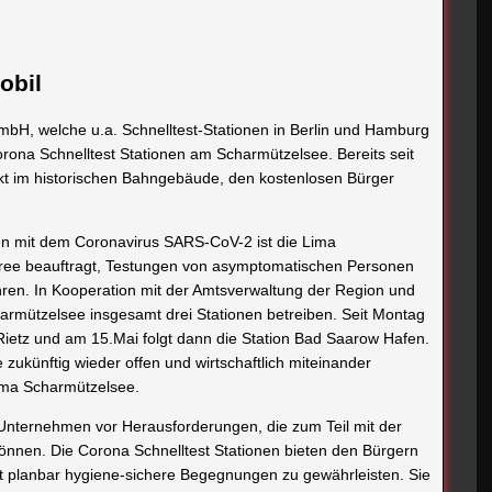
obil
bH, welche u.a. Schnelltest-Stationen in Berlin und Hamburg
orona Schnelltest Stationen am Scharmützelsee. Bereits seit
t im historischen Bahngebäude, den kostenlosen Bürger
en mit dem Coronavirus SARS-CoV-2 ist die Lima
ree beauftragt, Testungen von asymptomatischen Personen
hren. In Kooperation mit der Amtsverwaltung der Region und
armützelsee insgesamt drei Stationen betreiben. Seit Montag
Rietz und am 15.Mai folgt dann die Station Bad Saarow Hafen.
zukünftig wieder offen und wirtschaftlich miteinander
ima Scharmützelsee.
 Unternehmen vor Herausforderungen, die zum Teil mit der
können. Die Corona Schnelltest Stationen bieten den Bürgern
t planbar hygiene-sichere Begegnungen zu gewährleisten. Sie