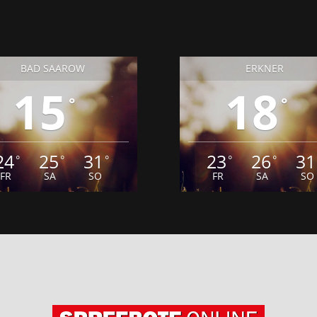
BAD SAAROW
ERKNER
15
18
°
°
24
25
31
23
26
31
°
°
°
°
°
FR
SA
SO
FR
SA
SO