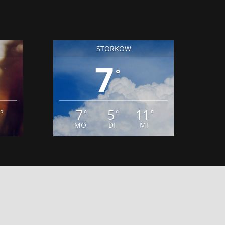
STORKOW
7
°
7
5
11
°
°
°
°
MO
DI
MI