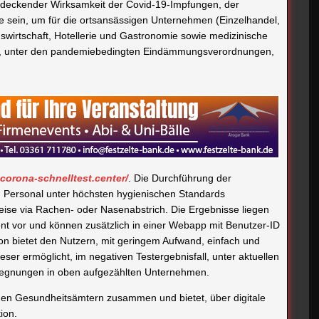
hendeckender Wirksamkeit der Covid-19-Impfungen, der
 sein, um für die ortsansässigen Unternehmen (Einzelhandel,
gswirtschaft, Hotellerie und Gastronomie sowie medizinische
eit, unter den pandemiebedingten Eindämmungsverordnungen,
corona-schnelltest.center/
. Die Durchführung der
m Personal unter höchsten hygienischen Standards
eise via Rachen- oder Nasenabstrich. Die Ergebnisse liegen
nt vor und können zusätzlich in einer Webapp mit Benutzer-ID
on bietet den Nutzern, mit geringem Aufwand, einfach und
eser ermöglicht, im negativen Testergebnisfall, unter aktuellen
gegnungen in oben aufgezählten Unternehmen.
chen Gesundheitsämtern zusammen und bietet, über digitale
ion.
ELLTEST
UNTERNEHMEN