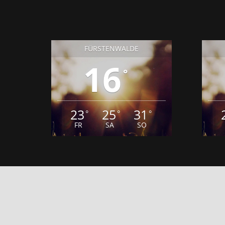
FÜRSTENWALDE
16
°
23
25
31
°
°
°
FR
SA
SO