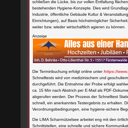
schließen die Lücke, bis zur vollen Entfaltung fläc
bestehenden Hygiene-Konzepte. Dies wird Grundlage
Industrie, öffentliche Gebäude Kultur & Veranstaltun
Einrichtungen), auf Basis höchstmöglicher Sicherh
weiter bzw. wieder wirtschaftlich agieren zu können.
Anzeige
Die Terminbuchung erfolgt online unter
https://www.
Schnelltests wird von medizinischem und geschulte
durchgeführt. Die Entnahme der Probe erfolgt wahlw
ca. 15 Min nach Abstrich per E-Mail als PDF-Dokume
abgerufen werden. Der Prozess der Schnelltest Stati
schnell, ein anerkanntes Testergebnis zu erhalten. Di
Verordnungsbedingungen, eine hygiene-sichere Be
Die LIMA Scharmützelsee arbeitet eng mit den örtli
Schnittstellen, eine schnelle und sichere Kommunikat
CORONA
LIMA
SCHARMÜTZELSEE
SCHN