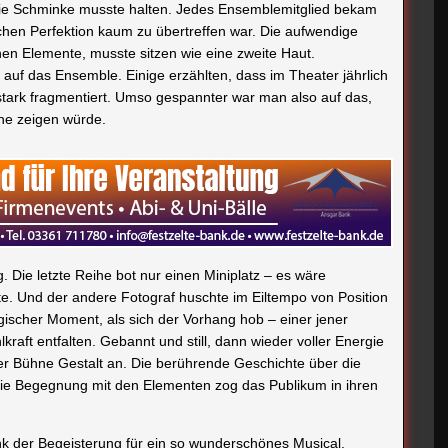
 die Schminke musste halten. Jedes Ensemblemitglied bekam
schen Perfektion kaum zu übertreffen war. Die aufwendige
nen Elemente, musste sitzen wie eine zweite Haut.
auf das Ensemble. Einige erzählten, dass im Theater jährlich
stark fragmentiert. Umso gespannter war man also auf das,
ne zeigen würde.
 Die letzte Reihe bot nur einen Miniplatz – es wäre
te. Und der andere Fotograf huschte im Eiltempo von Position
ischer Moment, als sich der Vorhang hob – einer jener
raft entfalten. Gebannt und still, dann wieder voller Energie
 Bühne Gestalt an. Die berührende Geschichte über die
die Begegnung mit den Elementen zog das Publikum in ihren
k der Begeisterung für ein so wunderschönes Musical.
 auf vielen Schultern. Da sind die Choreografen, die dem
rischen Stempel aufdrücken. Gemeinsam mit Marcel bringen
, ein perfekter Tänzer zu sein – Fähigkeiten und Tugenden,
Rolle spielen werden. Ein besonderer Dank gilt den Eltern und