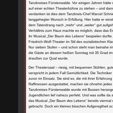
Tanzkreises Fürstenwalde. Vor einigen Jahren hätte
auf einer echten Theaterbühne zu stehen – und dann 
verdanken ist dies dem Tanzkreis-Chef Marcel Schnieb
langgehegter Wunsch in Erfüllung. Hier hatte er einst 
dem Tatendrang nach „mehr“ und „weiter“ gut aufge
Verhältnis zum Haus machte es möglich, dass das E
ihr Musical „Der Baum des Lebens“ bespielen durfte
Friedrich-Wolf-Theater im Stil des sozialistischen Kl
Nur sieben Stufen – und schon steht man beinahe 
die Gäste an diesem heißen Sonntag mit 35 Grad im 
draußen zur Qual wurde.
Der Theatersaal – riesig, mit bequemen Stühlen, gu
verspricht in jedem Fall Gemütlichkeit. Die Technike
zuvor im Einsatz. Sie sind es, die mit ihrer Erfahrun
Raffinessen ausgestattet, machen sie ohnehin jede
Tanzkreises Fürstenwalde wurde mit Bussen herange
Jugendlichen lief nahezu perfekt. Und was sollte da
das Musical „Der Baum des Lebens“ bereits viermal
gebracht. Doch ein kleines bisschen Aufgeregtheit sch