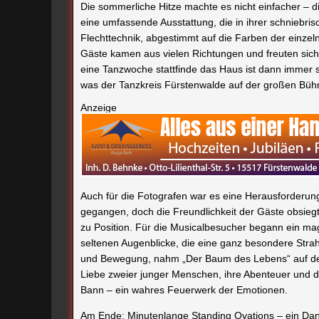
Die sommerliche Hitze machte es nicht einfacher –
eine umfassende Ausstattung, die in ihrer schniebri
Flechttechnik, abgestimmt auf die Farben der einzel
Gäste kamen aus vielen Richtungen und freuten sich 
eine Tanzwoche stattfinde das Haus ist dann immer 
was der Tanzkreis Fürstenwalde auf der großen Büh
Anzeige
Auch für die Fotografen war es eine Herausforderung.
gegangen, doch die Freundlichkeit der Gäste obsieg
zu Position. Für die Musicalbesucher begann ein mag
seltenen Augenblicke, die eine ganz besondere Strahlk
und Bewegung, nahm „Der Baum des Lebens“ auf der
Liebe zweier junger Menschen, ihre Abenteuer und 
Bann – ein wahres Feuerwerk der Emotionen.
Am Ende: Minutenlange Standing Ovations – ein Dan
Die unbeschreibliche Freude über das Gelungene lag
Ensemble mit Leidenschaft und Hingabe ihren tänze
sie den jungen Künstlern alles bei, was es ausmacht
die vielleicht auch im späteren Leben eine wichtige 