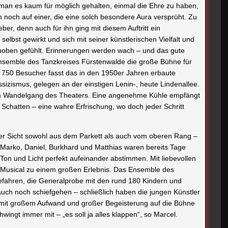
 man es kaum für möglich gehalten, einmal die Ehre zu haben,
noch auf einer, die eine solch besondere Aura versprüht. Zu
er, denn auch für ihn ging mit diesem Auftritt ein
selbst gewirkt und sich mit seiner künstlerischen Vielfalt und
hoben gefühlt. Erinnerungen werden wach – und das gute
nsemble des Tanzkreises Fürstenwalde die große Bühne für
. 750 Besucher fasst das in den 1950er Jahren erbaute
assizismus, gelegen an der einstigen Lenin-, heute Lindenallee.
im Wandelgang des Theaters. Eine angenehme Kühle empfängt
Schatten – eine wahre Erfrischung, wo doch jeder Schritt
ter Sicht sowohl aus dem Parkett als auch vom oberen Rang –
r Marko, Daniel, Burkhard und Matthias waren bereits Tage
g Ton und Licht perfekt aufeinander abstimmen. Mit liebevollen
s Musical zu einem großen Erlebnis. Das Ensemble des
fahren, die Generalprobe mit den rund 180 Kindern und
 auch noch schiefgehen – schließlich haben die jungen Künstler
 mit großem Aufwand und großer Begeisterung auf die Bühne
wingt immer mit – „es soll ja alles klappen“, so Marcel.