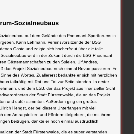
orum-Sozialneubaus
 Sozialneubau auf dem Gelände des Pneumant-Sportforums in
ergeben. Karin Lehmann, Vereinsvorsitzende der BSG
enen Gäste und zeigte sich hocherfreut über die tolle
 Sozialneubau wird in der Zukunft durch die BSG Pneumant
ren Gästemannschaften zu den Spielen. Ulf Andres,
ieß das Projekt Sozialneubau noch einmal Revue passieren. Er
Sinne des Wortes. Zuallererst bedankte er sich mit herzlichen
us tatkräftig mit Rat und Tat zur Seite standen. In erster
 Lehmann, und dem LSB, der das Projekt aus finanzieller Sicht
adtverordneten der Stadt Fürstenwalde, die an das Projekt
hten und dafür stimmten. Außerdem ging ein großes
rich Hengst, der bei diesem Unterfangen mit viel
 den Antragstellern und Fördermittelgebern, die mit ihrem
ingen beitrugen, dankte er noch einmal ausdrücklich.
maligen der Stadt Fürstenwalde, die es super verstanden