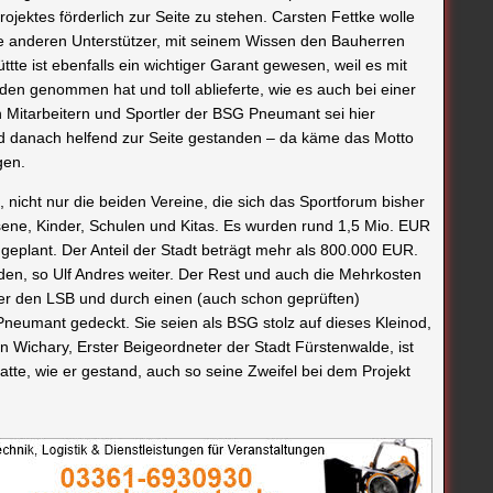
ektes förderlich zur Seite zu stehen. Carsten Fettke wolle
lle anderen Unterstützer, mit seinem Wissen den Bauherren
te ist ebenfalls ein wichtiger Garant gewesen, weil es mit
n genommen hat und toll ablieferte, wie es auch bei einer
 Mitarbeitern und Sportler der BSG Pneumant sei hier
 danach helfend zur Seite gestanden – da käme das Motto
gen.
nicht nur die beiden Vereine, die sich das Sportforum bisher
sene, Kinder, Schulen und Kitas. Es wurden rund 1,5 Mio. EUR
eplant. Der Anteil der Stadt beträgt mehr als 800.000 EUR.
rden, so Ulf Andres weiter. Der Rest und auch die Mehrkosten
er den LSB und durch einen (auch schon geprüften)
eumant gedeckt. Sie seien als BSG stolz auf dieses Kleinod,
an Wichary, Erster Beigeordneter der Stadt Fürstenwalde, ist
tte, wie er gestand, auch so seine Zweifel bei dem Projekt
tigen Aspekt klar, die Sportanlage wird nun weiter aufgewertet
kt da an den Baufortschritt des Schulzentrums in