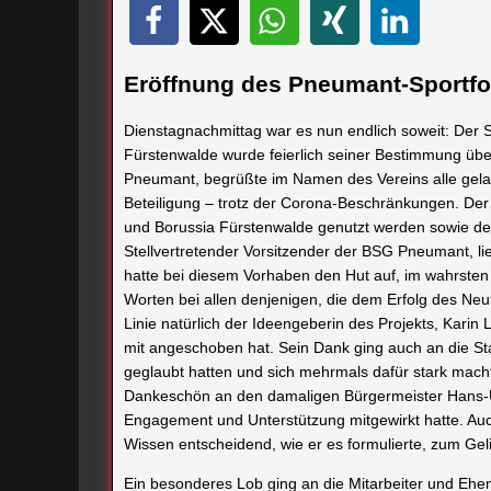
Eröffnung des Pneumant-Sportf
Dienstagnachmittag war es nun endlich soweit: Der
Fürstenwalde wurde feierlich seiner Bestimmung üb
Pneumant, begrüßte im Namen des Vereins alle gelad
Beteiligung – trotz der Corona-Beschränkungen. Der
und Borussia Fürstenwalde genutzt werden sowie de
Stellvertretender Vorsitzender der BSG Pneumant, l
hatte bei diesem Vorhaben den Hut auf, im wahrsten 
Worten bei allen denjenigen, die dem Erfolg des Neuba
Linie natürlich der Ideengeberin des Projekts, Karin
mit angeschoben hat. Sein Dank ging auch an die St
geglaubt hatten und sich mehrmals dafür stark mac
Dankeschön an den damaligen Bürgermeister Hans-Ull
Engagement und Unterstützung mitgewirkt hatte. Auch
Wissen entscheidend, wie er es formulierte, zum Gel
Ein besonderes Lob ging an die Mitarbeiter und Ehe