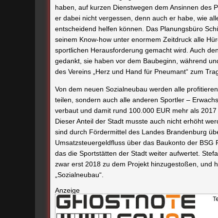
haben, auf kurzen Dienstwegen dem Ansinnen des Proj
er dabei nicht vergessen, denn auch er habe, wie a
entscheidend helfen können. Das Planungsbüro Schütt
seinem Know-how unter enormem Zeitdruck alle Hürde
sportlichen Herausforderung gemacht wird. Auch den
gedankt, sie haben vor dem Baubeginn, während und
des Vereins „Herz und Hand für Pneumant“ zum Tra
Von dem neuen Sozialneubau werden alle profitieren, 
teilen, sondern auch alle anderen Sportler – Erwach
verbaut und damit rund 100.000 EUR mehr als 2017 g
Dieser Anteil der Stadt musste auch nicht erhöht we
sind durch Fördermittel des Landes Brandenburg üb
Umsatzsteuergeldfluss über das Baukonto der BSG Pn
das die Sportstätten der Stadt weiter aufwertet. Stef
zwar erst 2018 zu dem Projekt hinzugestoßen, und ha
„Sozialneubau“.
Anzeige
Doch aus heutiger Sicht stellt der Neubau einen wich
und könnte in der Zukunft stark gefragt sein. Er den