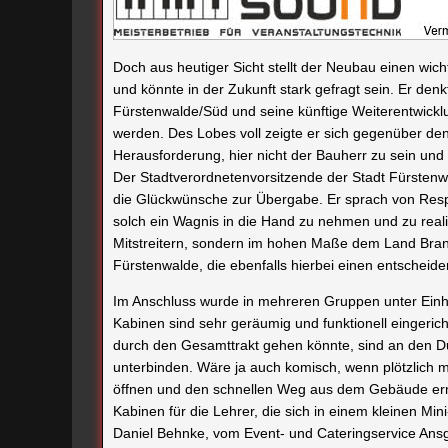
Fürstenwalde/Süd und seine künftige Weiterentwicklu
werden. Des Lobes voll zeigte er sich gegenüber den 
Herausforderung, hier nicht der Bauherr zu sein un
Der Stadtverordnetenvorsitzende der Stadt Fürsten
die Glückwünsche zur Übergabe. Er sprach von Res
solch ein Wagnis in die Hand zu nehmen und zu realis
Mitstreitern, sondern im hohen Maße dem Land Bran
Fürstenwalde, die ebenfalls hierbei einen entscheiden
Im Anschluss wurde in mehreren Gruppen unter Einhal
Kabinen sind sehr geräumig und funktionell eingeri
durch den Gesamttrakt gehen könnte, sind an den 
unterbinden. Wäre ja auch komisch, wenn plötzlich m
öffnen und den schnellen Weg aus dem Gebäude erm
Kabinen für die Lehrer, die sich in einem kleinen 
Daniel Behnke, vom Event- und Cateringservice Ansg
kulinarische Angebot und die kühlen Getränke gesor