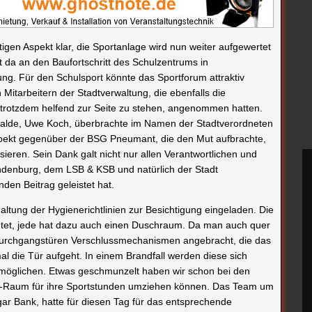
ng. Für den Schulsport könnte das Sportforum attraktiv
Mitarbeitern der Stadtverwaltung, die ebenfalls die
d trotzdem helfend zur Seite zu stehen, angenommen hatten.
walde, Uwe Koch, überbrachte im Namen der Stadtverordneten
pekt gegenüber der BSG Pneumant, die den Mut aufbrachte,
ieren. Sein Dank galt nicht nur allen Verantwortlichen und
denburg, dem LSB & KSB und natürlich der Stadt
den Beitrag geleistet hat.
tung der Hygienerichtlinien zur Besichtigung eingeladen. Die
chtet, jede hat dazu auch einen Duschraum. Da man auch quer
Durchgangstüren Verschlussmechanismen angebracht, die das
al die Tür aufgeht. In einem Brandfall werden diese sich
öglichen. Etwas geschmunzelt haben wir schon bei den
Mini-Raum für ihre Sportstunden umziehen können. Das Team um
ar Bank, hatte für diesen Tag für das entsprechende
gt und komplettierte somit das sommerliche Event.