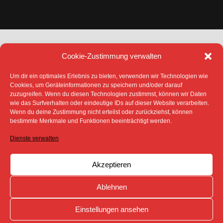
7
5
11
MO
DI
MI
Cookie-Zustimmung verwalten
Um dir ein optimales Erlebnis zu bieten, verwenden wir Technologien wie
Cookies, um Geräteinformationen zu speichern und/oder darauf
zuzugreifen. Wenn du diesen Technologien zustimmst, können wir Daten
wie das Surfverhalten oder eindeutige IDs auf dieser Website verarbeiten.
Wenn du deine Zustimmung nicht erteilst oder zurückziehst, können
bestimmte Merkmale und Funktionen beeinträchtigt werden.
DATENSCHUTZ
IMPRESSUM
COOKIE-RICHTLINIE (EU)
Dienste verwalten
SÄMTLICHE TEXTE, BILDER UND ANDERE
VERÖFFENTLICHTEN INFORMATIONEN UNTERLIEGEN -
SOFERN NICHT ANDERS GEKENNZEICHNET- DEM
Akzeptieren
COPYRIGHT DES SPREEBOTE ONLINE ODER WERDEN
MIT ERLAUBNIS DER RECHTEINHABER
VERÖFFENTLICHT.
Ablehnen
Einstellungen ansehen