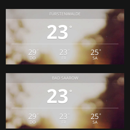
FÜRSTENWALDE
23
°
29
23
25
°
°
°
DO
FR
SA
BAD SAAROW
23
°