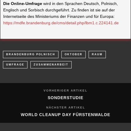
zivilgesellschaftlicher Ebene aus möglichst vielen
Themenbereichen einbeziehen.
Die Online-Umfrage
wird in den Sprachen Deutsch, Polnisch,
Englisch und Sorbisch durchgeführt. Zu finden ist sie auf der
Internetseite des Ministeriums der Finanzen und für Europa:
https://mdfe.brandenburg.de/cms/detail.php/lbm1.c.224141.de
BRANDENBURG POLNISCH
OKTOBER
RAUM
UMFRAGE
ZUSAMMENARBEIT
VORHERIGER ARTIKEL
SONDERSTUDIE
NÄCHSTER ARTIKEL
WORLD CLEANUP DAY FÜRSTENWALDE