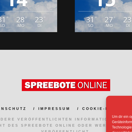
31
28
23
31
27
23
°
°
°
°
°
SO
MO
DI
SO
MO
DI
ENSCHUTZ
IMPRESSUM
COOKIE-RICHTLIN
Um dir ein o
NDERE VERÖFFENTLICHTEN INFORMATIONEN UN
Geräteinfor
HT DES SPREEBOTE ONLINE ODER WERDEN MIT
Technologien
VERÖFFENTLICHT.