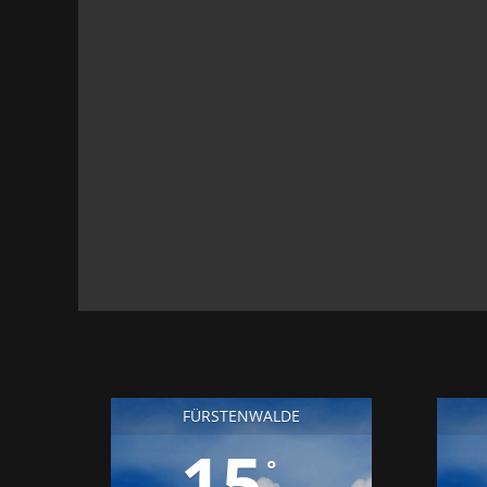
FÜRSTENWALDE
15
°