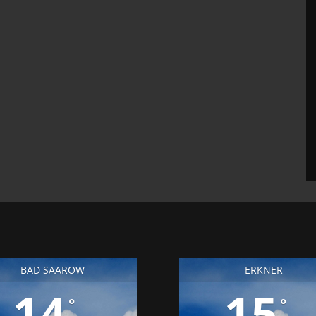
BAD SAAROW
ERKNER
14
15
°
°