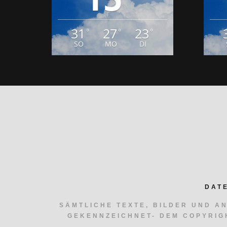
31
27
23
°
°
°
SO
MO
DI
DAT
SÄMTLICHE TEXTE, BILDER UND A
GEKENNZEICHNET- DEM COPYRIG