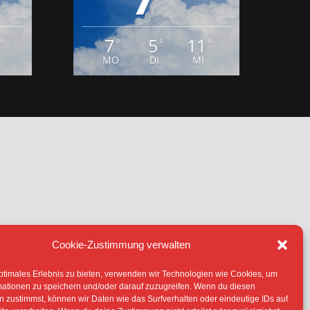
7
5
11
°
°
°
°
MO
DI
MI
Cookie-Zustimmung verwalten
IE (EU)
ptimales Erlebnis zu bieten, verwenden wir Technologien wie Cookies, um
TERLIEGEN -SOFERN NICHT ANDERS
mationen zu speichern und/oder darauf zuzugreifen. Wenn du diesen
 ERLAUBNIS DER RECHTEINHABER
 zustimmst, können wir Daten wie das Surfverhalten oder eindeutige IDs auf