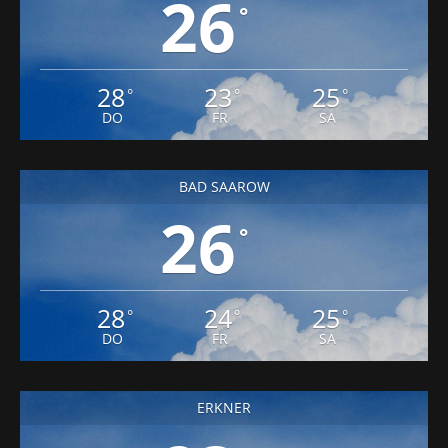
26
°
28
23
25
°
°
°
DO
FR
SA
BAD SAAROW
26
°
28
24
25
°
°
°
DO
FR
SA
ERKNER