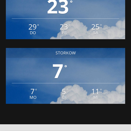
23
°
29
23
25
°
°
°
DO
FR
SA
STORKOW
7
°
7
5
11
°
°
°
MO
DI
MI