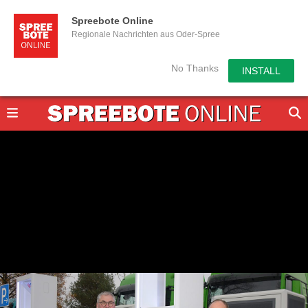
Spreebote Online
Regionale Nachrichten aus Oder-Spree
No Thanks
INSTALL