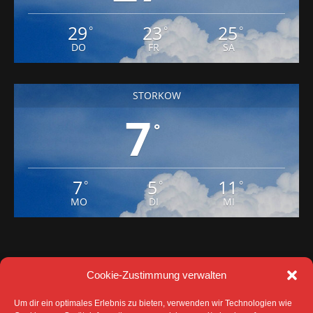
29
23
25
°
°
°
DO
FR
SA
STORKOW
7
°
7
5
11
°
°
°
MO
DI
MI
Cookie-Zustimmung verwalten
Um dir ein optimales Erlebnis zu bieten, verwenden wir Technologien wie