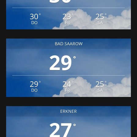
30
23
25
°
°
°
DO
FR
SA
BAD SAAROW
29
°
29
24
25
°
°
°
DO
FR
SA
ERKNER
27
°