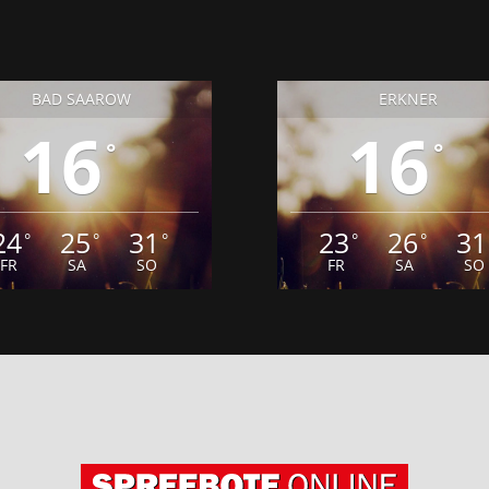
BAD SAAROW
ERKNER
16
16
°
°
24
25
31
23
26
31
°
°
°
°
°
FR
SA
SO
FR
SA
SO