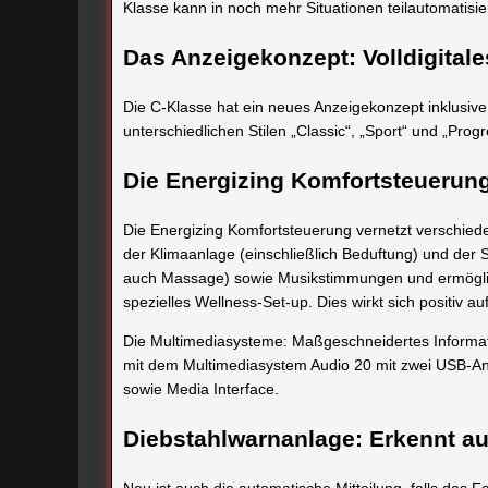
Klasse kann in noch mehr Situationen teilautomatisie
Das Anzeigekonzept: Volldigital
Die C-Klasse hat ein neues Anzeigekonzept inklusive 
unterschiedlichen Stilen „Classic“, „Sport“ und „Progr
Die Energizing Komfortsteuerun
Die Energizing Komfortsteuerung vernetzt verschied
der Klimaanlage (einschließlich Beduftung) und der 
auch Massage) sowie Musikstimmungen und ermöglic
spezielles Wellness-Set-up. Dies wirkt sich positiv a
Die Multimediasysteme: Maßgeschneidertes Informa
mit dem Multimediasystem Audio 20 mit zwei USB-An
sowie Media Interface.
Diebstahlwarnanlage: Erkennt au
Neu ist auch die automatische Mitteilung, falls das 