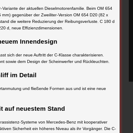
er-Variante der aktuellen Dieselmotorenfamilie. Beim OM 654
6 mm) gegenüber der Zweiliter-Version OM 654 D20 (82 x
 stand die weitere Reduzierung der Reibungsverluste. C 180 d
220 d, neue Effizienzdimensionen.
 neuem Innendesign
ässt sich der neue Auftritt der C-Klasse charakterisieren.
ront sowie dem Design der Scheinwerfer und Rückleuchten.
iff im Detail
Wertanmutung und fließende Formen aus und ist eine neue
eit auf neuestem Stand
rerassistenz-Systeme von Mercedes-Benz mit kooperativer
ktiven Sicherheit ein höheres Niveau als ihr Vorgänger. Die C-