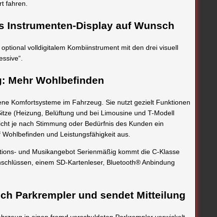
rt fahren.
es Instrumenten-Display auf Wunsch
optional volldigitalem Kombiinstrument mit den drei visuell
essive“.
g: Mehr Wohlbefinden
ene Komfortsysteme im Fahrzeug. Sie nutzt gezielt Funktionen
Sitze (Heizung, Belüftung und bei Limousine und T-Modell
ht je nach Stimmung oder Bedürfnis des Kunden ein
uf Wohlbefinden und Leistungsfähigkeit aus.
tions- und Musikangebot Serienmäßig kommt die C-Klasse
schlüssen, einem SD-Kartenleser, Bluetooth® Anbindung
ch Parkrempler und sendet Mitteilung
Fahrzeug in einen fremd verschuldeten Parkrempler verwickelt