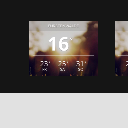
FÜRSTENWALDE
16
°
23
25
31
°
°
°
FR
SA
SO