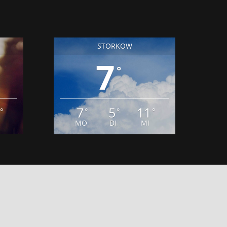
STORKOW
7
°
7
5
11
°
°
°
°
MO
DI
MI