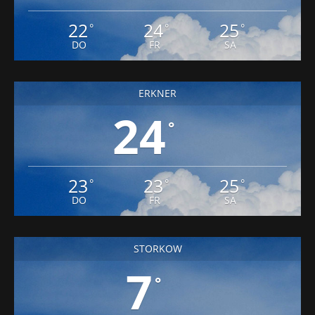
22
24
25
°
°
°
DO
FR
SA
ERKNER
24
°
23
23
25
°
°
°
DO
FR
SA
STORKOW
7
°