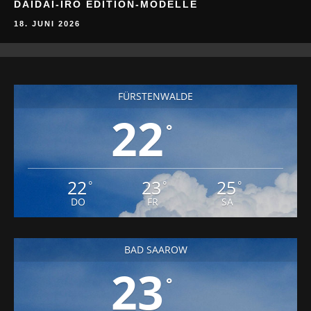
DAIDAI-IRO EDITION-MODELLE
18. JUNI 2026
FÜRSTENWALDE
22
°
22
23
25
°
°
°
DO
FR
SA
BAD SAAROW
23
°