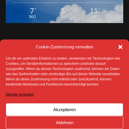
7
5
11
°
°
°
MO
DI
MI
Cookie-Zustimmung verwalten
Um dir ein optimales Erlebnis zu bieten, verwenden wir Technologien wie
Cookies, um Geräteinformationen zu speichern und/oder darauf
zuzugreifen. Wenn du diesen Technologien zustimmst, können wir Daten
wie das Surfverhalten oder eindeutige IDs auf dieser Website verarbeiten.
Wenn du deine Zustimmung nicht erteilst oder zurückziehst, können
DATENSCHUTZ
IMPRESSUM
bestimmte Merkmale und Funktionen beeinträchtigt werden.
COOKIE-RICHTLINIE (EU)
Dienste verwalten
SÄMTLICHE TEXTE, BILDER UND ANDERE
VERÖFFENTLICHTEN INFORMATIONEN UNTERLIEGEN -
SOFERN NICHT ANDERS GEKENNZEICHNET- DEM
Akzeptieren
COPYRIGHT DES SPREEBOTE ONLINE ODER WERDEN
MIT ERLAUBNIS DER RECHTEINHABER
VERÖFFENTLICHT.
Ablehnen