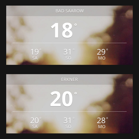
BAD SAAROW
18
°
19
31
29
°
°
°
SA
SO
MO
ERKNER
20
°
20
31
28
°
°
°
SA
SO
MO