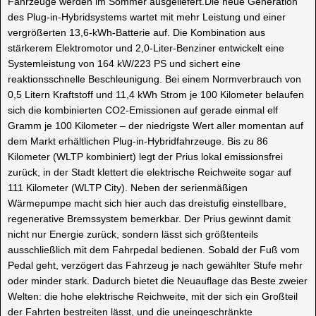
Fahrzeuge werden im Sommer ausgeliefert.Die neue Generation
des Plug-in-Hybridsystems wartet mit mehr Leistung und einer
vergrößerten 13,6-kWh-Batterie auf. Die Kombination aus
stärkerem Elektromotor und 2,0-Liter-Benziner entwickelt eine
Systemleistung von 164 kW/223 PS und sichert eine
reaktionsschnelle Beschleunigung. Bei einem Normverbrauch von
0,5 Litern Kraftstoff und 11,4 kWh Strom je 100 Kilometer belaufen
sich die kombinierten CO2-Emissionen auf gerade einmal elf
Gramm je 100 Kilometer – der niedrigste Wert aller momentan auf
dem Markt erhältlichen Plug-in-Hybridfahrzeuge. Bis zu 86
Kilometer (WLTP kombiniert) legt der Prius lokal emissionsfrei
zurück, in der Stadt klettert die elektrische Reichweite sogar auf
111 Kilometer (WLTP City). Neben der serienmäßigen
Wärmepumpe macht sich hier auch das dreistufig einstellbare,
regenerative Bremssystem bemerkbar. Der Prius gewinnt damit
nicht nur Energie zurück, sondern lässt sich größtenteils
ausschließlich mit dem Fahrpedal bedienen. Sobald der Fuß vom
Pedal geht, verzögert das Fahrzeug je nach gewählter Stufe mehr
oder minder stark. Dadurch bietet die Neuauflage das Beste zweier
Welten: die hohe elektrische Reichweite, mit der sich ein Großteil
der Fahrten bestreiten lässt, und die uneingeschränkte