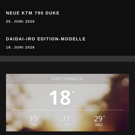
NEUE KTM 790 DUKE
25. JUNI 2026
DAIDAI-IRO EDITION-MODELLE
18. JUNI 2026
FÜRSTENWALDE
18
°
19
31
29
°
°
°
SA
SO
MO