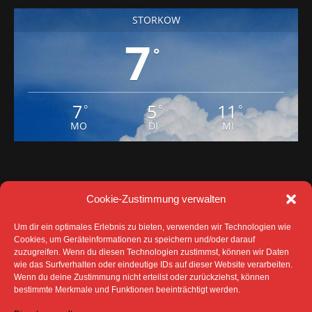
STORKOW
7
°
7
5
11
°
°
°
MO
DI
MI
Cookie-Zustimmung verwalten
Um dir ein optimales Erlebnis zu bieten, verwenden wir Technologien wie
Cookies, um Geräteinformationen zu speichern und/oder darauf
zuzugreifen. Wenn du diesen Technologien zustimmst, können wir Daten
wie das Surfverhalten oder eindeutige IDs auf dieser Website verarbeiten.
Wenn du deine Zustimmung nicht erteilst oder zurückziehst, können
DATENSCHUTZ
IMPRESSUM
bestimmte Merkmale und Funktionen beeinträchtigt werden.
COOKIE-RICHTLINIE (EU)