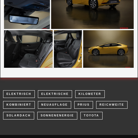
ELEKTRISCH
ELEKTRISCHE
KILOMETER
KOMBINIERT
NEUAUFLAGE
PRIUS
REICHWEITE
SOLARDACH
SONNENENERGIE
TOYOTA