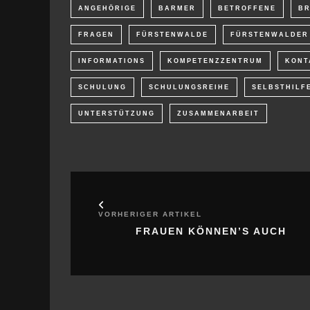
ANGEHÖRIGE
BARMER
BETROFFENE
B
FRAGEN
FÜRSTENWALDE
FÜRSTENWALDER
INFORMATIONS
KOMPETENZZENTRUM
KONT
SCHULUNG
SCHULUNGSREIHE
SELBSTHILF
UNTERSTÜTZUNG
ZUSAMMENARBEIT
VORHERIGER ARTIKEL
FRAUEN KÖNNEN’S AUCH