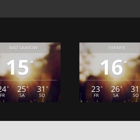
BAD SAAROW
ERKNER
15
16
°
°
24
25
31
23
26
31
°
°
°
°
°
FR
SA
SO
FR
SA
SO