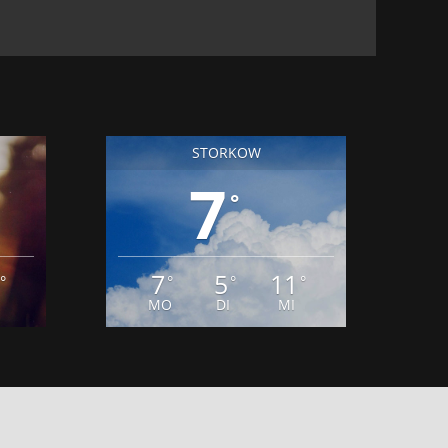
STORKOW
7
°
7
5
11
°
°
°
°
MO
DI
MI