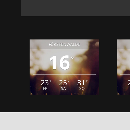
FÜRSTENWALDE
16
°
23
25
31
°
°
°
FR
SA
SO