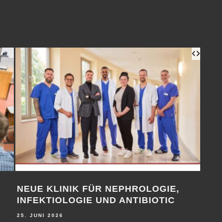
KARRIERE BEI HELIOS ZUM
MEH
ANFASSEN
SP
21. MAI 2026
21. M