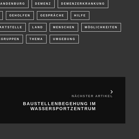
RANDENBURG
DEMENZ
DEMENZERKRANKUNG
GEHOLFEN
GESPRÄCHE
HILFE
AKTSTELLE
LAND
MENSCHEN
MÖGLICHKEITEN
EGRUPPEN
THEMA
UMGEBUNG
NÄCHSTER ARTIKEL
BAUSTELLENBEGEHUNG IM
WASSERSPORTZENTRUM