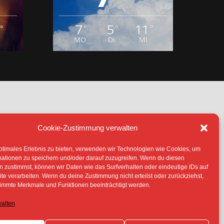
Cookie-Zustimmung verwalten
IE (EU)
ptimales Erlebnis zu bieten, verwenden wir Technologien wie Cookies, um
TERLIEGEN -SOFERN NICHT ANDERS
mationen zu speichern und/oder darauf zuzugreifen. Wenn du diesen
 ERLAUBNIS DER RECHTEINHABER
 zustimmst, können wir Daten wie das Surfverhalten oder eindeutige IDs auf
te verarbeiten. Wenn du deine Zustimmung nicht erteilst oder zurückziehst,
immte Merkmale und Funktionen beeinträchtigt werden.
walten