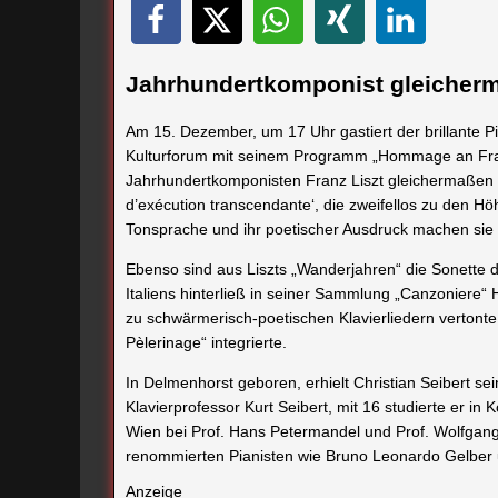
Jahrhundertkomponist gleicherm
Am 15. Dezember, um 17 Uhr gastiert der brillante P
Kulturforum mit seinem Programm „Hommage an Franz
Jahrhundertkomponisten Franz Liszt gleichermaßen poe
d’exécution transcendante‘, die zweifellos zu den Hö
Tonsprache und ihr poetischer Ausdruck machen sie
Ebenso sind aus Liszts „Wanderjahren“ die Sonette de
Italiens hinterließ in seiner Sammlung „Canzoniere“ 
zu schwärmerisch-poetischen Klavierliedern vertonte
Pèlerinage“ integrierte.
In Delmenhorst geboren, erhielt Christian Seibert se
Klavierprofessor Kurt Seibert, mit 16 studierte er in K
Wien bei Prof. Hans Petermandel und Prof. Wolfgang
renommierten Pianisten wie Bruno Leonardo Gelber 
Anzeige