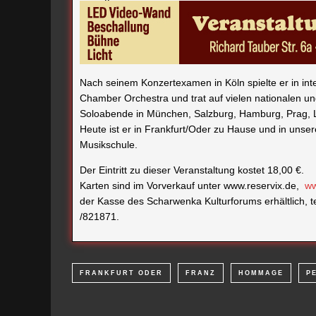
Nach seinem Konzertexamen in Köln spielte er in in
Chamber Orchestra und trat auf vielen nationalen und
Soloabende in München, Salzburg, Hamburg, Prag, L
Heute ist er in Frankfurt/Oder zu Hause und in unser
Musikschule.
Der Eintritt zu dieser Veranstaltung kostet 18,00 €.
Karten sind im Vorverkauf unter www.reservix.de,
ww
der Kasse des Scharwenka Kulturforums erhältlich, 
/821871.
FRANKFURT ODER
FRANZ
HOMMAGE
P
VORHERIGER ARTIKEL