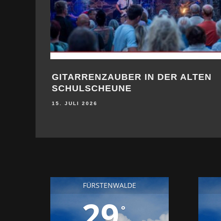
GITARRENZAUBER IN DER ALTEN
SCHULSCHEUNE
15. JULI 2026
FÜRSTENWALDE
29
°
28
23
25
°
°
°
DO
FR
SA