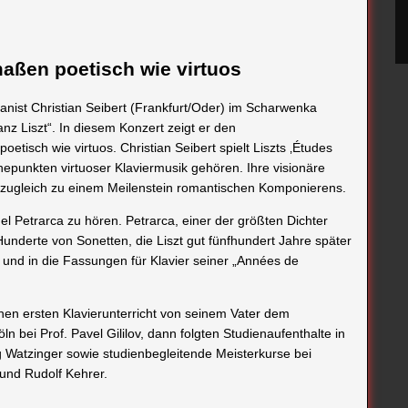
aßen poetisch wie virtuos
ianist Christian Seibert (Frankfurt/Oder) im Scharwenka
 Liszt“. In diesem Konzert zeigt er den
tisch wie virtuos. Christian Seibert spielt Liszts ‚Études
hepunkten virtuoser Klaviermusik gehören. Ihre visionäre
 zugleich zu einem Meilenstein romantischen Komponierens.
l Petrarca zu hören. Petrarca, einer der größten Dichter
Hunderte von Sonetten, die Liszt gut fünfhundert Jahre später
 und in die Fassungen für Klavier seiner „Années de
inen ersten Klavierunterricht von seinem Vater dem
öln bei Prof. Pavel Gililov, dann folgten Studienaufenthalte in
 Watzinger sowie studienbegleitende Meisterkurse bei
und Rudolf Kehrer.