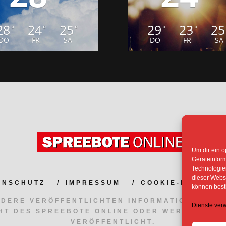
ENSCHUTZ
IMPRESSUM
COOKIE-RICHTLIN
Um dir ein o
NDERE VERÖFFENTLICHTEN INFORMATIONEN UN
Geräteinfor
HT DES SPREEBOTE ONLINE ODER WERDEN MIT
Technologien
VERÖFFENTLICHT.
dieser Websi
können best
Dienste ver