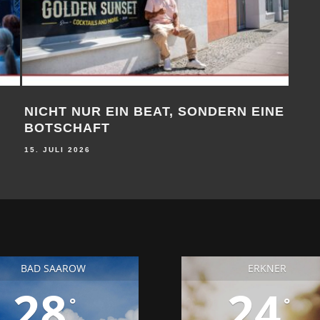
NICHT NUR EIN BEAT, SONDERN EINE
GEM
BOTSCHAFT
9. JU
15. JULI 2026
BAD SAAROW
ERKNER
28
24
°
°
28
24
25
29
23
25
°
°
°
°
°
DO
FR
SA
DO
FR
SA