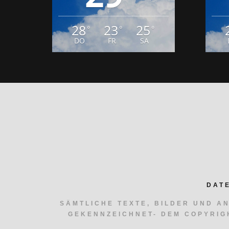
DAT
SÄMTLICHE TEXTE, BILDER UND A
GEKENNZEICHNET- DEM COPYRIG