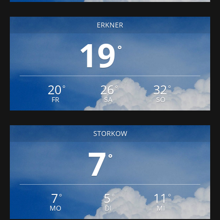
19
°
20
26
32
°
°
°
FR
SA
SO
STORKOW
7
°
7
5
11
°
°
°
MO
DI
MI