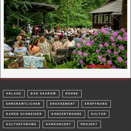
ANLAGE
BAD SAAROW
BÜHNE
EHRENAMTLICHEN
ENGAGEMENT
ERÖFFNUNG
KAREN SCHNEIDER
KONZERTBÜHNE
KULTUR
KULTURFORUMS
KURKONZERT
PROJEKT
ROTARY CLUB BAD SAAROW-SCHARMÜTZELSEE
SCHARWENKA
SPARKASSENSTIFTUNG