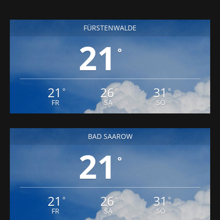
FÜRSTENWALDE
21
°
21
26
31
°
°
°
FR
SA
SO
BAD SAAROW
21
°
21
26
31
°
°
°
FR
SA
SO
ERKNER