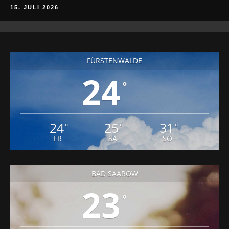
15. JULI 2026
FÜRSTENWALDE
24
°
24
25
31
°
°
°
FR
SA
SO
BAD SAAROW
23
°