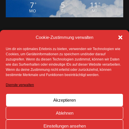
7
5
11
°
°
°
MO
DI
MI
Cookie-Zustimmung verwalten
Um dir ein optimales Erlebnis zu bieten, verwenden wir Technologien wie
Cookies, um Geräteinformationen zu speichern und/oder darauf
zuzugreifen. Wenn du diesen Technologien zustimmst, können wir Daten
wie das Surfverhalten oder eindeutige IDs auf dieser Website verarbeiten.
Wenn du deine Zustimmung nicht erteilst oder zurückziehst, können
bestimmte Merkmale und Funktionen beeinträchtigt werden.
DATENSCHUTZ
IMPRESSUM
COOKIE-RICHTLINIE (EU)
Dienste verwalten
SÄMTLICHE TEXTE, BILDER UND ANDERE
VERÖFFENTLICHTEN INFORMATIONEN UNTERLIEGEN -
SOFERN NICHT ANDERS GEKENNZEICHNET- DEM
Akzeptieren
COPYRIGHT DES SPREEBOTE ONLINE ODER WERDEN
MIT ERLAUBNIS DER RECHTEINHABER
VERÖFFENTLICHT.
Ablehnen
Einstellungen ansehen