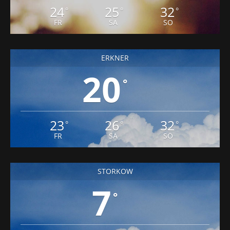
24
25
32
°
°
°
FR
SA
SO
ERKNER
20
°
23
26
32
°
°
°
FR
SA
SO
STORKOW
7
°