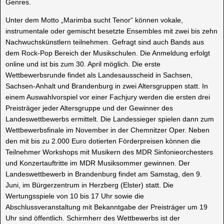
Genres.
Unter dem Motto „Marimba sucht Tenor“ können vokale,
instrumentale oder gemischt besetzte Ensembles mit zwei bis zehn
Nachwuchskünstlern teilnehmen. Gefragt sind auch Bands aus
dem Rock-Pop Bereich der Musikschulen. Die Anmeldung erfolgt
online und ist bis zum 30. April möglich. Die erste
Wettbewerbsrunde findet als Landesausscheid in Sachsen,
Sachsen-Anhalt und Brandenburg in zwei Altersgruppen statt. In
einem Auswahlvorspiel vor einer Fachjury werden die ersten drei
Preisträger jeder Altersgruppe und der Gewinner des
Landeswettbewerbs ermittelt. Die Landessieger spielen dann zum
Wettbewerbsfinale im November in der Chemnitzer Oper. Neben
den mit bis zu 2.000 Euro dotierten Förderpreisen können die
Teilnehmer Workshops mit Musikern des MDR Sinfonieorchesters
und Konzertauftritte im MDR Musiksommer gewinnen. Der
Landeswettbewerb in Brandenburg findet am Samstag, den 9.
Juni, im Bürgerzentrum in Herzberg (Elster) statt. Die
Wertungsspiele von 10 bis 17 Uhr sowie die
Abschlussveranstaltung mit Bekanntgabe der Preisträger um 19
Uhr sind öffentlich. Schirmherr des Wettbewerbs ist der