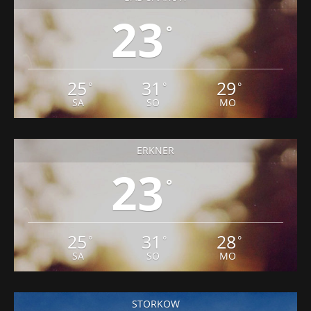
23
25
31
29
°
°
°
SA
SO
MO
ERKNER
23
°
25
31
28
°
°
°
SA
SO
MO
STORKOW
7
°