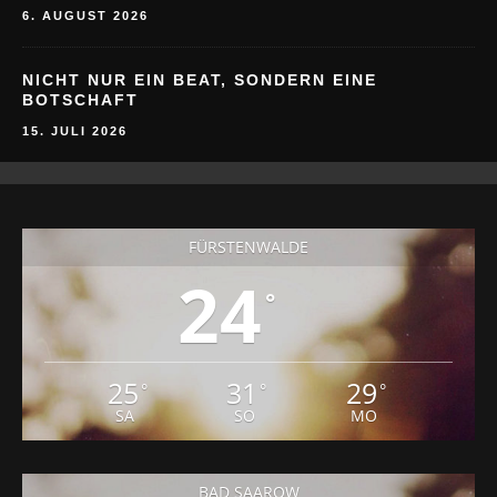
NICHT NUR EIN BEAT, SONDERN EINE
BOTSCHAFT
15. JULI 2026
FÜRSTENWALDE
24
°
25
31
29
°
°
°
SA
SO
MO
BAD SAAROW
°