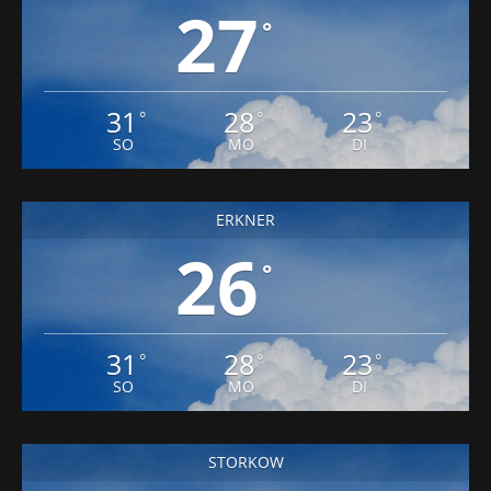
27
°
31
28
23
°
°
°
SO
MO
DI
ERKNER
26
°
31
28
23
°
°
°
SO
MO
DI
STORKOW