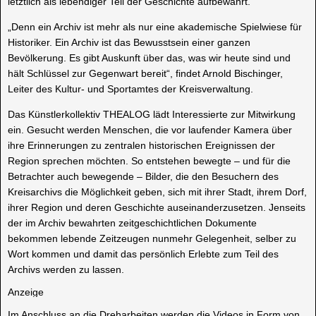
letztlich als lebendiger Teil der Geschichte aufbewahrt.
„Denn ein Archiv ist mehr als nur eine akademische Spielwiese für
Historiker. Ein Archiv ist das Bewusstsein einer ganzen
Bevölkerung. Es gibt Auskunft über das, was wir heute sind und
hält Schlüssel zur Gegenwart bereit“, findet Arnold Bischinger,
Leiter des Kultur- und Sportamtes der Kreisverwaltung.
Das Künstlerkollektiv THEALOG lädt Interessierte zur Mitwirkung
ein. Gesucht werden Menschen, die vor laufender Kamera über
ihre Erinnerungen zu zentralen historischen Ereignissen der
Region sprechen möchten. So entstehen bewegte – und für die
Betrachter auch bewegende – Bilder, die den Besuchern des
Kreisarchivs die Möglichkeit geben, sich mit ihrer Stadt, ihrem Dorf,
ihrer Region und deren Geschichte auseinanderzusetzen. Jenseits
der im Archiv bewahrten zeitgeschichtlichen Dokumente
bekommen lebende Zeitzeugen nunmehr Gelegenheit, selber zu
Wort kommen und damit das persönlich Erlebte zum Teil des
Archivs werden zu lassen.
Anzeige
Im Anschluss an die Dreharbeiten werden die Videos in Form von