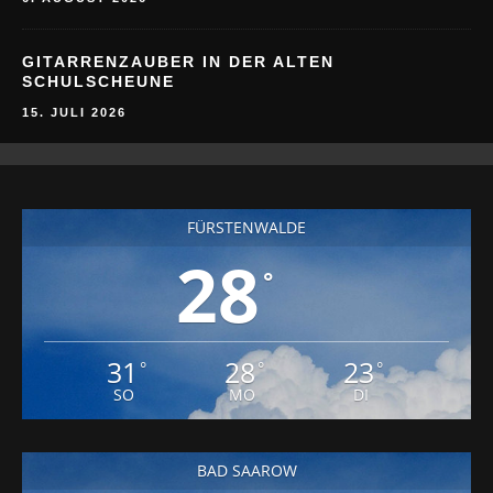
GITARRENZAUBER IN DER ALTEN
SCHULSCHEUNE
15. JULI 2026
FÜRSTENWALDE
28
°
31
28
23
°
°
°
SO
MO
DI
BAD SAAROW