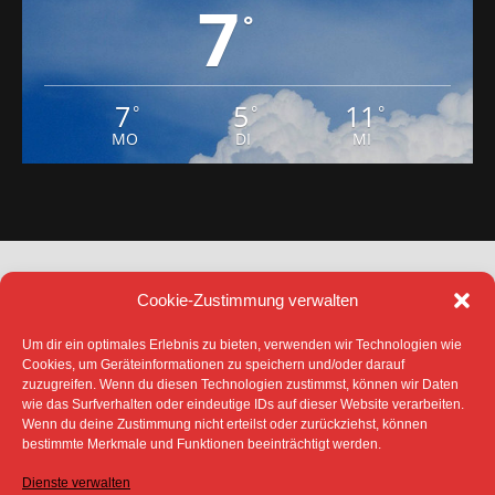
7
°
7
5
11
°
°
°
MO
DI
MI
Cookie-Zustimmung verwalten
Um dir ein optimales Erlebnis zu bieten, verwenden wir Technologien wie
Cookies, um Geräteinformationen zu speichern und/oder darauf
zuzugreifen. Wenn du diesen Technologien zustimmst, können wir Daten
DATENSCHUTZ
IMPRESSUM
wie das Surfverhalten oder eindeutige IDs auf dieser Website verarbeiten.
COOKIE-RICHTLINIE (EU)
Wenn du deine Zustimmung nicht erteilst oder zurückziehst, können
SÄMTLICHE TEXTE, BILDER UND ANDERE
bestimmte Merkmale und Funktionen beeinträchtigt werden.
VERÖFFENTLICHTEN INFORMATIONEN UNTERLIEGEN -
SOFERN NICHT ANDERS GEKENNZEICHNET- DEM
Dienste verwalten
COPYRIGHT DES SPREEBOTE ONLINE ODER WERDEN