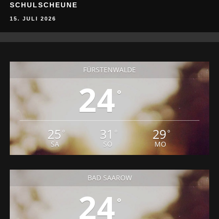
FÜRSTENWALDE
24
°
25
31
29
°
°
°
SA
SO
MO
BAD SAAROW
24
°
25
31
29
°
°
°