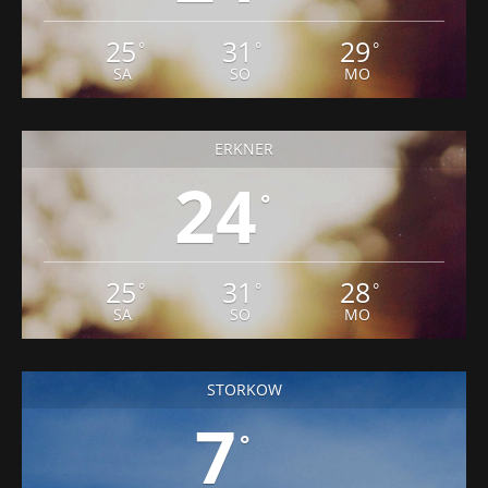
SA
SO
MO
ERKNER
24
°
25
31
28
°
°
°
SA
SO
MO
STORKOW
7
°
7
5
11
°
°
°