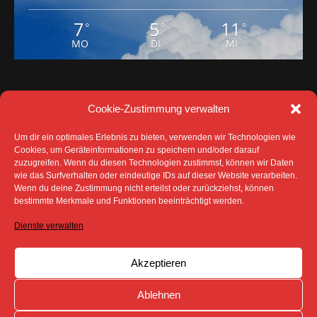
MO
DI
MI
Cookie-Zustimmung verwalten
Um dir ein optimales Erlebnis zu bieten, verwenden wir Technologien wie
Cookies, um Geräteinformationen zu speichern und/oder darauf
zuzugreifen. Wenn du diesen Technologien zustimmst, können wir Daten
DATENSCHUTZ
IMPRESSUM
wie das Surfverhalten oder eindeutige IDs auf dieser Website verarbeiten.
COOKIE-RICHTLINIE (EU)
Wenn du deine Zustimmung nicht erteilst oder zurückziehst, können
SÄMTLICHE TEXTE, BILDER UND ANDERE
bestimmte Merkmale und Funktionen beeinträchtigt werden.
VERÖFFENTLICHTEN INFORMATIONEN UNTERLIEGEN -
SOFERN NICHT ANDERS GEKENNZEICHNET- DEM
Dienste verwalten
COPYRIGHT DES SPREEBOTE ONLINE ODER WERDEN
MIT ERLAUBNIS DER RECHTEINHABER
VERÖFFENTLICHT.
Akzeptieren
Ablehnen