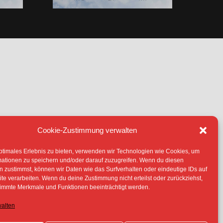
Cookie-Zustimmung verwalten
IE (EU)
ptimales Erlebnis zu bieten, verwenden wir Technologien wie Cookies, um
TERLIEGEN -SOFERN NICHT ANDERS
mationen zu speichern und/oder darauf zuzugreifen. Wenn du diesen
 ERLAUBNIS DER RECHTEINHABER
 zustimmst, können wir Daten wie das Surfverhalten oder eindeutige IDs auf
te verarbeiten. Wenn du deine Zustimmung nicht erteilst oder zurückziehst,
immte Merkmale und Funktionen beeinträchtigt werden.
walten