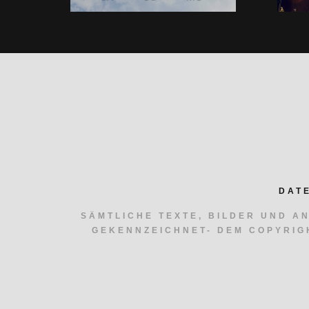
DAT
SÄMTLICHE TEXTE, BILDER UND A
GEKENNZEICHNET- DEM COPYRIG