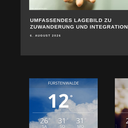
UMFASSENDES LAGEBILD ZU
ZUWANDERUNG UND INTEGRATION
6. AUGUST 2026
FÜRSTENWALDE
12
°
26
31
31
°
°
°
SA
SO
MO