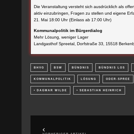
Die Veranstaltung versteht sich ausdrücklich als off
aktiv einzubringen, Fragen zu stellen und eigene E
21. Mai 18:00 Uhr (Einlass ab 17:00 Uhr)
Kommunalpolitik im Bürgerdialog
Mehr Lösung, weniger Lager
Landgasthof Spreetal, Dorfstraße 33, 15518 Berken
BHVG
BSW
BÜNDNIS
BÜNDNIS LOS
KOMMUNALPOLITIK
LÖSUNG
ODER-SPREE
• DAGMAR WILDE
• SEBASTIAN HEINRICH
VORHERIGER ARTIKEL