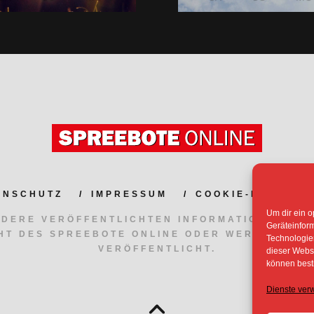
ENSCHUTZ
IMPRESSUM
COOKIE-RICHTLIN
Um dir ein o
NDERE VERÖFFENTLICHTEN INFORMATIONEN UN
Geräteinfor
HT DES SPREEBOTE ONLINE ODER WERDEN MIT
Technologien
VERÖFFENTLICHT.
dieser Websi
können best
Dienste ver