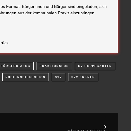
enes Format. Bürgerinnen und Bürger sind eingeladen, sich
rfahrungen aus der kommunalen Praxis einzubringen.
brück
BÜRGERDIALOG
FRAKTIONSLOS
GV HOPPEGARTEN
PODIUMSDISKUSSION
SVV
SVV ERKNER
NÄCHSTER ARTIKEL