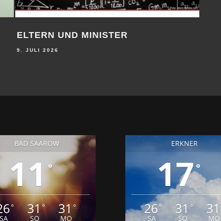
ELTERN UND MINISTER
WO
ST
9. JULI 2026
9. JU
BAD SAAROW
ERKNER
11
17
°
°
26
31
31
26
31
31
°
°
°
°
°
SA
SO
MO
SA
SO
MO