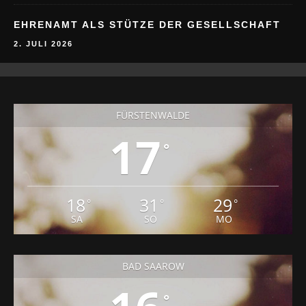
EHRENAMT ALS STÜTZE DER GESELLSCHAFT
2. JULI 2026
FÜRSTENWALDE
17
°
18
31
29
°
°
°
SA
SO
MO
BAD SAAROW
°