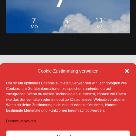
7
5
11
°
°
°
MO
DI
MI
Cookie-Zustimmung verwalten
Um dir ein optimales Erlebnis zu bieten, verwenden wir Technologien wie
Cookies, um Geräteinformationen zu speichern und/oder darauf
zuzugreifen. Wenn du diesen Technologien zustimmst, können wir Daten
DATENSCHUTZ
IMPRESSUM
wie das Surfverhalten oder eindeutige IDs auf dieser Website verarbeiten.
COOKIE-RICHTLINIE (EU)
Wenn du deine Zustimmung nicht erteilst oder zurückziehst, können
bestimmte Merkmale und Funktionen beeinträchtigt werden.
SÄMTLICHE TEXTE, BILDER UND ANDERE
VERÖFFENTLICHTEN INFORMATIONEN UNTERLIEGEN -
SOFERN NICHT ANDERS GEKENNZEICHNET- DEM
Dienste verwalten
COPYRIGHT DES SPREEBOTE ONLINE ODER WERDEN
MIT ERLAUBNIS DER RECHTEINHABER
VERÖFFENTLICHT.