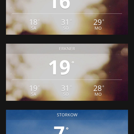
16
18
31
29
°
°
°
SA
SO
MO
ERKNER
19
°
19
31
28
°
°
°
SA
SO
MO
STORKOW
7
°