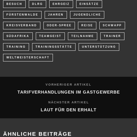
BESUCH
DLRG
EHRGEIZ
EINSÄTZE
FÜRSTENWALDE
JAHREN
JUGENDLICHE
KREISVERBAND
ODER-SPREE
REISE
SCHWAPP
SÜDAFRIKA
TEAMGEIST
TEILNAHME
TRAINER
TRAINING
TRAININGSSTÄTTE
UNTERSTÜTZUNG
WELTMEISTERSCHAFT
VORHERIGER ARTIKEL
TARIFVERHANDLUNGEN IM GASTGEWERBE
NÄCHSTER ARTIKEL
LAUT FÜR DEN ERHALT
ÄHNLICHE BEITRÄGE