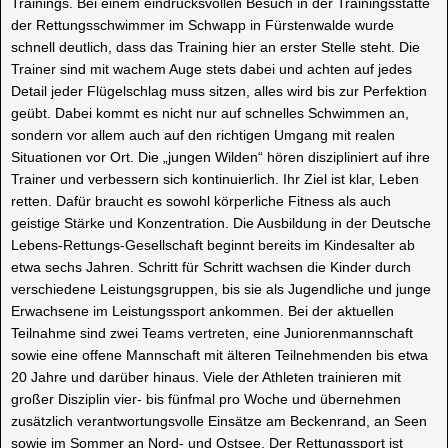
Trainings. Bei einem eindrucksvollen Besuch in der Trainingsstätte
der Rettungsschwimmer im Schwapp in Fürstenwalde wurde
schnell deutlich, dass das Training hier an erster Stelle steht. Die
Trainer sind mit wachem Auge stets dabei und achten auf jedes
Detail jeder Flügelschlag muss sitzen, alles wird bis zur Perfektion
geübt. Dabei kommt es nicht nur auf schnelles Schwimmen an,
sondern vor allem auch auf den richtigen Umgang mit realen
Situationen vor Ort. Die „jungen Wilden“ hören diszipliniert auf ihre
Trainer und verbessern sich kontinuierlich. Ihr Ziel ist klar, Leben
retten. Dafür braucht es sowohl körperliche Fitness als auch
geistige Stärke und Konzentration. Die Ausbildung in der Deutsche
Lebens-Rettungs-Gesellschaft beginnt bereits im Kindesalter ab
etwa sechs Jahren. Schritt für Schritt wachsen die Kinder durch
verschiedene Leistungsgruppen, bis sie als Jugendliche und junge
Erwachsene im Leistungssport ankommen. Bei der aktuellen
Teilnahme sind zwei Teams vertreten, eine Juniorenmannschaft
sowie eine offene Mannschaft mit älteren Teilnehmenden bis etwa
20 Jahre und darüber hinaus. Viele der Athleten trainieren mit
großer Disziplin vier- bis fünfmal pro Woche und übernehmen
zusätzlich verantwortungsvolle Einsätze am Beckenrand, an Seen
sowie im Sommer an Nord- und Ostsee. Der Rettungssport ist