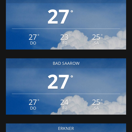
27
°
27
23
25
°
°
°
DO
FR
SA
BAD SAAROW
27
°
27
24
25
°
°
°
DO
FR
SA
ERKNER