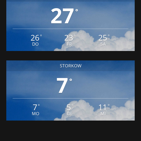
27
°
26
23
25
°
°
°
DO
FR
SA
STORKOW
7
°
7
5
11
°
°
°
MO
DI
MI