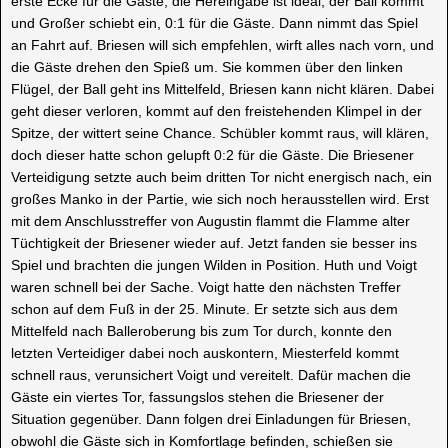
erste Ecke für die Gäste, die Hereingabe ist ideal, der Ball kommt
und Großer schiebt ein, 0:1 für die Gäste. Dann nimmt das Spiel
an Fahrt auf. Briesen will sich empfehlen, wirft alles nach vorn, und
die Gäste drehen den Spieß um. Sie kommen über den linken
Flügel, der Ball geht ins Mittelfeld, Briesen kann nicht klären. Dabei
geht dieser verloren, kommt auf den freistehenden Klimpel in der
Spitze, der wittert seine Chance. Schübler kommt raus, will klären,
doch dieser hatte schon gelupft 0:2 für die Gäste. Die Briesener
Verteidigung setzte auch beim dritten Tor nicht energisch nach, ein
großes Manko in der Partie, wie sich noch herausstellen wird. Erst
mit dem Anschlusstreffer von Augustin flammt die Flamme alter
Tüchtigkeit der Briesener wieder auf. Jetzt fanden sie besser ins
Spiel und brachten die jungen Wilden in Position. Huth und Voigt
waren schnell bei der Sache. Voigt hatte den nächsten Treffer
schon auf dem Fuß in der 25. Minute. Er setzte sich aus dem
Mittelfeld nach Balleroberung bis zum Tor durch, konnte den
letzten Verteidiger dabei noch auskontern, Miesterfeld kommt
schnell raus, verunsichert Voigt und vereitelt. Dafür machen die
Gäste ein viertes Tor, fassungslos stehen die Briesener der
Situation gegenüber. Dann folgen drei Einladungen für Briesen,
obwohl die Gäste sich in Komfortlage befinden, schießen sie