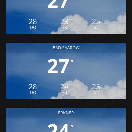
27
28
23
25
°
°
°
DO
FR
SA
BAD SAAROW
27
°
28
24
25
°
°
°
DO
FR
SA
ERKNER
24
°