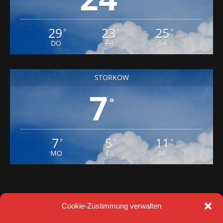
29
23
25
°
°
°
DO
FR
SA
STORKOW
7
°
7
5
11
°
°
°
MO
DI
MI
Cookie-Zustimmung verwalten