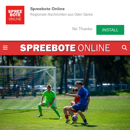
Spreebote Online
Regionale Nachrichten aus Oder-Spree
No Thanks
INSTALL