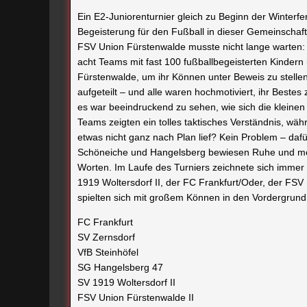
Ein E2-Juniorenturnier gleich zu Beginn der Winterfer
Begeisterung für den Fußball in dieser Gemeinschaf
FSV Union Fürstenwalde musste nicht lange warten:
acht Teams mit fast 100 fußballbegeisterten Kindern i
Fürstenwalde, um ihr Können unter Beweis zu stell
aufgeteilt – und alle waren hochmotiviert, ihr Best
es war beeindruckend zu sehen, wie sich die kleinen 
Teams zeigten ein tolles taktisches Verständnis, w
etwas nicht ganz nach Plan lief? Kein Problem – daf
Schöneiche und Hangelsberg bewiesen Ruhe und motiv
Worten. Im Laufe des Turniers zeichnete sich immer
1919 Woltersdorf II, der FC Frankfurt/Oder, der FS
spielten sich mit großem Können in den Vordergrund
FC Frankfurt
SV Zernsdorf
VfB Steinhöfel
SG Hangelsberg 47
SV 1919 Woltersdorf II
FSV Union Fürstenwalde II