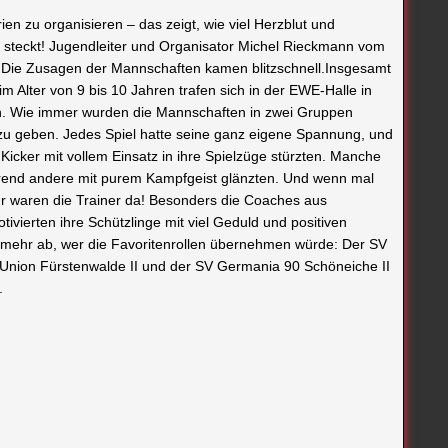
ien zu organisieren – das zeigt, wie viel Herzblut und
t steckt! Jugendleiter und Organisator Michel Rieckmann vom
 Die Zusagen der Mannschaften kamen blitzschnell.Insgesamt
m Alter von 9 bis 10 Jahren trafen sich in der EWE-Halle in
en. Wie immer wurden die Mannschaften in zwei Gruppen
es zu geben. Jedes Spiel hatte seine ganz eigene Spannung, und
Kicker mit vollem Einsatz in ihre Spielzüge stürzten. Manche
ährend andere mit purem Kampfgeist glänzten. Und wenn mal
ür waren die Trainer da! Besonders die Coaches aus
ierten ihre Schützlinge mit viel Geduld und positiven
 mehr ab, wer die Favoritenrollen übernehmen würde: Der SV
V Union Fürstenwalde II und der SV Germania 90 Schöneiche II
.