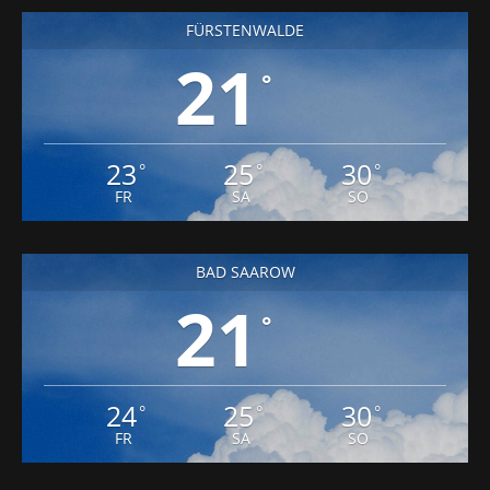
FÜRSTENWALDE
21
°
23
25
30
°
°
°
FR
SA
SO
BAD SAAROW
21
°
24
25
30
°
°
°
FR
SA
SO