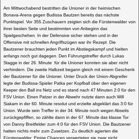
Am Mittwochabend bestritten die Unioner in der heimischen
Bonava-Arena gegen Budissa Bautzen bereits das nächste
Punktspiel. Vor 355 Zuschauern zeigten sich die Fürstenwalder von
ihrer besten Seite und bestimmten von Anbeginn das
Spielgeschehen. In der Defensive sicher stehen und in der
Offensive mit schnellen Angriffszügen war ihr Rezept. Die
Bautzener brauchten jeden Punkt im Abstiegskampf und hielten
anfangs noch gut dagegen. Den Führungstreffer durch Lukas
Stagge in der 26. Minute für die Unioner konnten sie aber nicht
verhindern. Die zweite Halbzeit begann gleich mit einem Geschenk
der Bautzener für die Unioner. Unter Druck der Union-Abgreifer
legte der Budissa-Spieler Patka per Kopfball über den eigenen
Keeper den Ball ins Netz und es stand nach 47 Minuten 2:0 für den
FSV Union. Einen Patzer in der Abwehr nutzte dann auch Will
Siakam in der 60. Minute resolut und erzielte abgeklärt das 3:0 für
Union. Wurde sein Treffer in der 34. Minute noch wegen Abseits
zurückgepfiffen, so zählte dann in der 67. Minute das klasse Tor
von Danny Breitfelder zum 4:0 für den FSV Union. Die Bautzener
hatten nichts mehr zum Zusetzen. Zu deutlich agierten die
Fürstenwalder. Einige Chancen verwerteten sie zwar nicht