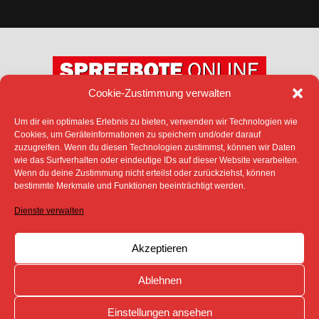
Cookie-Zustimmung verwalten
Um dir ein optimales Erlebnis zu bieten, verwenden wir Technologien wie
DATENSCHUTZ
IMPRESSUM
Cookies, um Geräteinformationen zu speichern und/oder darauf
COOKIE-RICHTLINIE (EU)
zuzugreifen. Wenn du diesen Technologien zustimmst, können wir Daten
SÄMTLICHE TEXTE, BILDER UND ANDERE
wie das Surfverhalten oder eindeutige IDs auf dieser Website verarbeiten.
VERÖFFENTLICHTEN INFORMATIONEN UNTERLIEGEN -
Wenn du deine Zustimmung nicht erteilst oder zurückziehst, können
SOFERN NICHT ANDERS GEKENNZEICHNET- DEM
bestimmte Merkmale und Funktionen beeinträchtigt werden.
COPYRIGHT DES SPREEBOTE ONLINE ODER WERDEN
MIT ERLAUBNIS DER RECHTEINHABER
Dienste verwalten
VERÖFFENTLICHT.
Akzeptieren
Ablehnen
Einstellungen ansehen