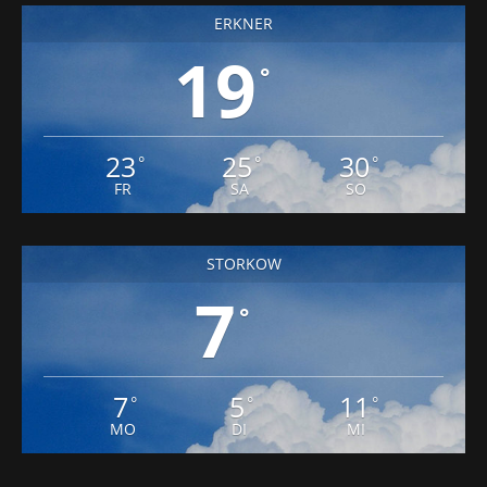
ERKNER
19
°
23
25
30
°
°
°
FR
SA
SO
STORKOW
7
°
7
5
11
°
°
°
MO
DI
MI