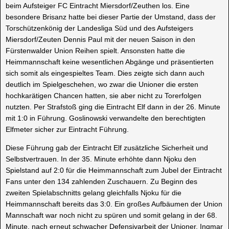
beim Aufsteiger FC Eintracht Miersdorf/Zeuthen los. Eine
besondere Brisanz hatte bei dieser Partie der Umstand, dass der
Torschützenkönig der Landesliga Süd und des Aufsteigers
Miersdorf/Zeuten Dennis Paul mit der neuen Saison in den
Fürstenwalder Union Reihen spielt. Ansonsten hatte die
Heimmannschaft keine wesentlichen Abgänge und präsentierten
sich somit als eingespieltes Team. Dies zeigte sich dann auch
deutlich im Spielgeschehen, wo zwar die Unioner die ersten
hochkarätigen Chancen hatten, sie aber nicht zu Torerfolgen
nutzten. Per Strafstoß ging die Eintracht Elf dann in der 26. Minute
mit 1:0 in Führung. Goslinowski verwandelte den berechtigten
Elfmeter sicher zur Eintracht Führung.
Diese Führung gab der Eintracht Elf zusätzliche Sicherheit und
Selbstvertrauen. In der 35. Minute erhöhte dann Njoku den
Spielstand auf 2:0 für die Heimmannschaft zum Jubel der Eintracht
Fans unter den 134 zahlenden Zuschauern. Zu Beginn des
zweiten Spielabschnitts gelang gleichfalls Njoku für die
Heimmannschaft bereits das 3:0. Ein großes Aufbäumen der Union
Mannschaft war noch nicht zu spüren und somit gelang in der 68.
Minute, nach erneut schwacher Defensivarbeit der Unioner, Ingmar