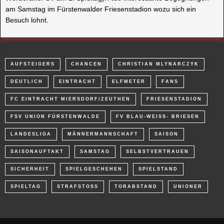
am Samstag im Fürstenwalder Friesenstadion wozu sich ein
Besuch lohnt.
AUFSTEIGERS
CHANCEN
CHRISTIAN MLYNARCZYK
DEUTLICH
EINTRACHT
ELFMETER
FANS
FC EINTRACHT MIERSDORF/ZEUTHEN
FRIESENSTADION
FSV UNION FÜRSTENWALDE
FV BLAU-WEISS- BRIESEN
LANDESLIGA
MÄNNERMANNSCHAFT
SAISON
SAISONAUFTAKT
SAMSTAG
SELBSTVERTRAUEN
SICHERHEIT
SPIELGESCHEHEN
SPIELSTAND
SPIELTAG
STRAFSTOSS
TORABSTAND
UNIONER