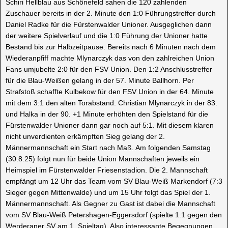
Schiri Hellblau aus Schönefeld sahen die 120 zahlenden
Zuschauer bereits in der 2. Minute den 1:0 Führungstreffer durch
Daniel Radke für die Fürstenwalder Unioner. Ausgeglichen dann
der weitere Spielverlauf und die 1:0 Führung der Unioner hatte
Bestand bis zur Halbzeitpause. Bereits nach 6 Minuten nach dem
Wiederanpfiff machte Mlynarczyk das von den zahlreichen Union
Fans umjubelte 2:0 für den FSV Union. Den 1:2 Anschlusstreffer
für die Blau-Weißen gelang in der 57. Minute Ballhorn. Per
Strafstoß schaffte Kulbekow für den FSV Union in der 64. Minute
mit dem 3:1 den alten Torabstand. Christian Mlynarczyk in der 83.
und Halka in der 90. +1 Minute erhöhten den Spielstand für die
Fürstenwalder Unioner dann gar noch auf 5:1. Mit diesem klaren
nicht unverdienten erkämpften Sieg gelang der 2.
Männermannschaft ein Start nach Maß. Am folgenden Samstag
(30.8.25) folgt nun für beide Union Mannschaften jeweils ein
Heimspiel im Fürstenwalder Friesenstadion. Die 2. Mannschaft
empfängt um 12 Uhr das Team vom SV Blau-Weiß Markendorf (7:3
Sieger gegen Mittenwalde) und um 15 Uhr folgt das Spiel der 1.
Männermannschaft. Als Gegner zu Gast ist dabei die Mannschaft
vom SV Blau-Weiß Petershagen-Eggersdorf (spielte 1:1 gegen den
Werderaner SV am 1. Spieltag). Also interessante Begegnungen