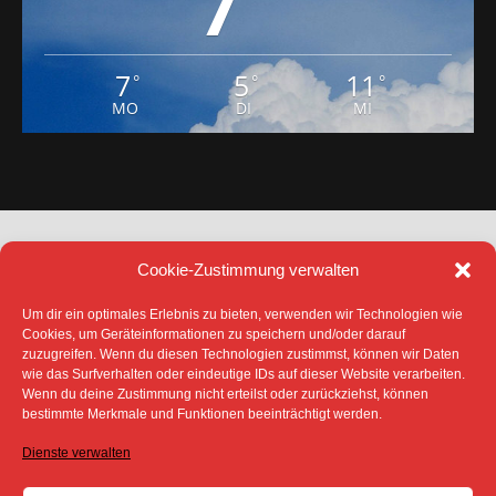
7
7
5
11
°
°
°
MO
DI
MI
Cookie-Zustimmung verwalten
Um dir ein optimales Erlebnis zu bieten, verwenden wir Technologien wie
Cookies, um Geräteinformationen zu speichern und/oder darauf
zuzugreifen. Wenn du diesen Technologien zustimmst, können wir Daten
DATENSCHUTZ
IMPRESSUM
wie das Surfverhalten oder eindeutige IDs auf dieser Website verarbeiten.
COOKIE-RICHTLINIE (EU)
Wenn du deine Zustimmung nicht erteilst oder zurückziehst, können
SÄMTLICHE TEXTE, BILDER UND ANDERE
bestimmte Merkmale und Funktionen beeinträchtigt werden.
VERÖFFENTLICHTEN INFORMATIONEN UNTERLIEGEN -
SOFERN NICHT ANDERS GEKENNZEICHNET- DEM
Dienste verwalten
COPYRIGHT DES SPREEBOTE ONLINE ODER WERDEN
MIT ERLAUBNIS DER RECHTEINHABER
VERÖFFENTLICHT.