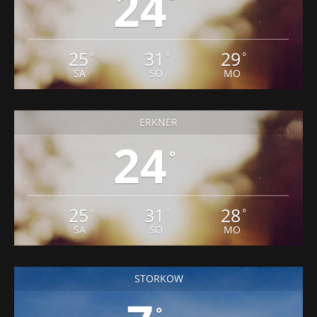
24
°
25
31
29
°
°
°
SA
SO
MO
ERKNER
24
°
25
31
28
°
°
°
SA
SO
MO
STORKOW
°