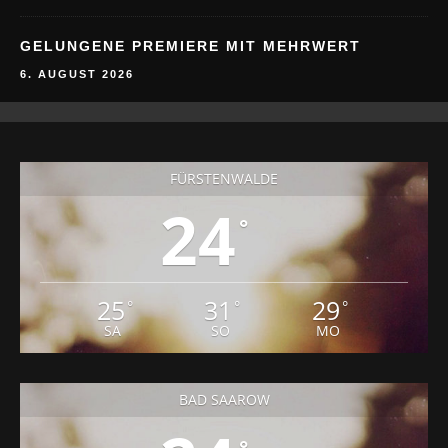
GELUNGENE PREMIERE MIT MEHRWERT
6. AUGUST 2026
FÜRSTENWALDE
24
°
25
31
29
°
°
°
SA
SO
MO
BAD SAAROW