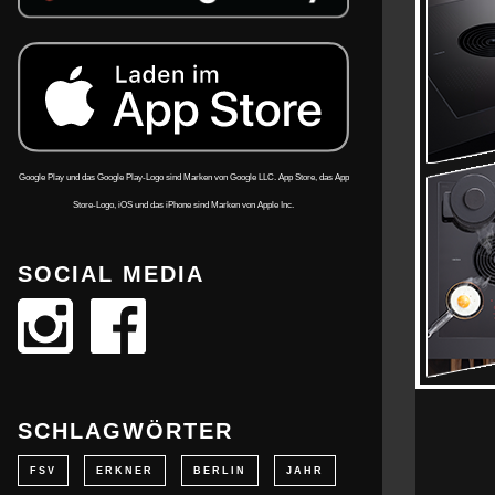
Google Play und das Google Play-Logo sind Marken von Google LLC. App Store, das App
Store-Logo, iOS und das iPhone sind Marken von Apple Inc.
SOCIAL MEDIA
SCHLAGWÖRTER
FSV
ERKNER
BERLIN
JAHR