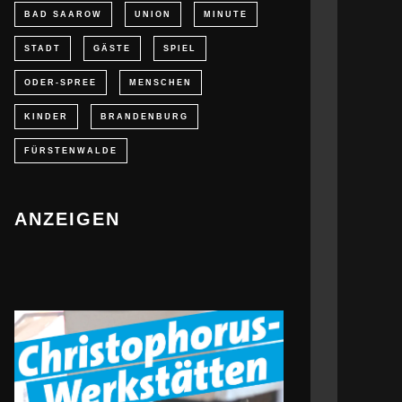
BAD SAAROW
UNION
MINUTE
STADT
GÄSTE
SPIEL
ODER-SPREE
MENSCHEN
KINDER
BRANDENBURG
FÜRSTENWALDE
ANZEIGEN