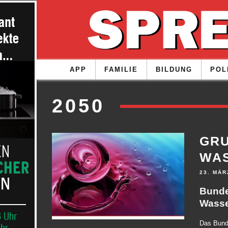
APP
FAMILIE
BILDUNG
POL
2050
GRU
WA
23. MÄR
Bunde
Wasse
Das Bunde