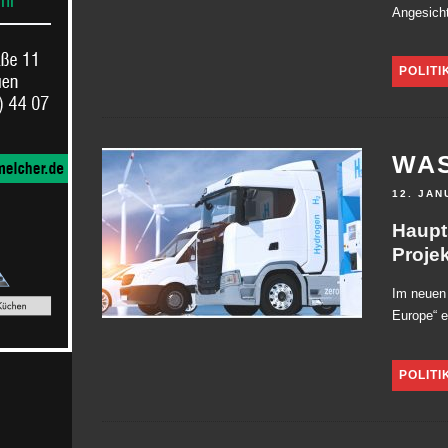
Angesicht
POLITI
WA
12. JAN
Haupt
Projek
Im neuen
Europe“ e
POLITI