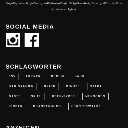
Google Play und das Google Play-Logo sind Marken von Google LLC. App Store, das App Store-Logo, iOS und das iPhone
sind Marken von Apple Inc.
SOCIAL MEDIA
SCHLAGWÖRTER
FSV
ERKNER
BERLIN
JAHR
BAD SAAROW
UNION
MINUTE
STADT
GÄSTE
SPIEL
ODER-SPREE
MENSCHEN
KINDER
BRANDENBURG
FÜRSTENWALDE
ANZEIGEN