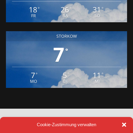
18
26
31
°
°
°
FR
SA
SO
STORKOW
7
°
7
5
11
°
°
°
MO
DI
MI
Cookie-Zustimmung verwalten