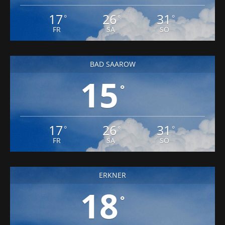
17
26
31
°
°
°
FR
SA
SO
BAD SAAROW
15
°
17
26
31
°
°
°
FR
SA
SO
ERKNER
18
°