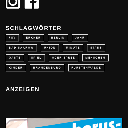
SCHLAGWÖRTER
FSV
ERKNER
BERLIN
JAHR
BAD SAAROW
UNION
MINUTE
STADT
GÄSTE
SPIEL
ODER-SPREE
MENSCHEN
KINDER
BRANDENBURG
FÜRSTENWALDE
ANZEIGEN