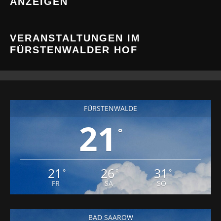
ANZEIGEN
VERANSTALTUNGEN IM
FÜRSTENWALDER HOF
FÜRSTENWALDE
21
°
21
26
31
°
°
°
FR
SA
SO
BAD SAAROW