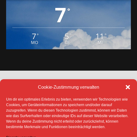
7
°
7
5
11
°
°
°
MO
DI
MI
Cookie-Zustimmung verwalten
Um dir ein optimales Erlebnis zu bieten, verwenden wir Technologien wie
Cookies, um Geräteinformationen zu speichern und/oder darauf
zuzugreifen. Wenn du diesen Technologien zustimmst, können wir Daten
DATENSCHUTZ
IMPRESSUM
wie das Surfverhalten oder eindeutige IDs auf dieser Website verarbeiten.
COOKIE-RICHTLINIE (EU)
Wenn du deine Zustimmung nicht erteilst oder zurückziehst, können
bestimmte Merkmale und Funktionen beeinträchtigt werden.
SÄMTLICHE TEXTE, BILDER UND ANDERE
VERÖFFENTLICHTEN INFORMATIONEN UNTERLIEGEN -
SOFERN NICHT ANDERS GEKENNZEICHNET- DEM