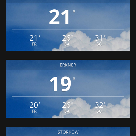
21
°
21
26
31
°
°
°
FR
SA
SO
ERKNER
19
°
20
26
32
°
°
°
FR
SA
SO
STORKOW