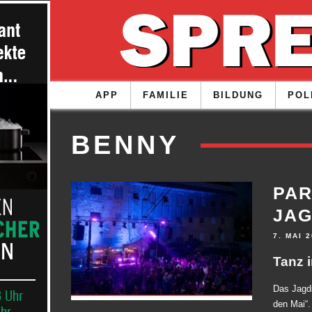
APP
FAMILIE
BILDUNG
POL
BENNY
PA
JA
7. MAI 
Tanz 
Das Jagds
den Mai“.