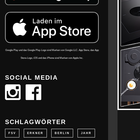
Google Play und das Google Play-Logo sind Marken von Google LLC. App Store, das App
Store-Logo, iOS und das iPhone sind Marken von Apple Inc.
SOCIAL MEDIA
SCHLAGWÖRTER
FSV
ERKNER
BERLIN
JAHR