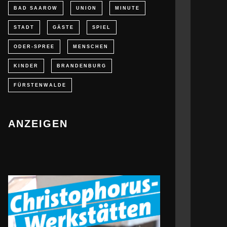
BAD SAAROW
UNION
MINUTE
STADT
GÄSTE
SPIEL
ODER-SPREE
MENSCHEN
KINDER
BRANDENBURG
FÜRSTENWALDE
ANZEIGEN