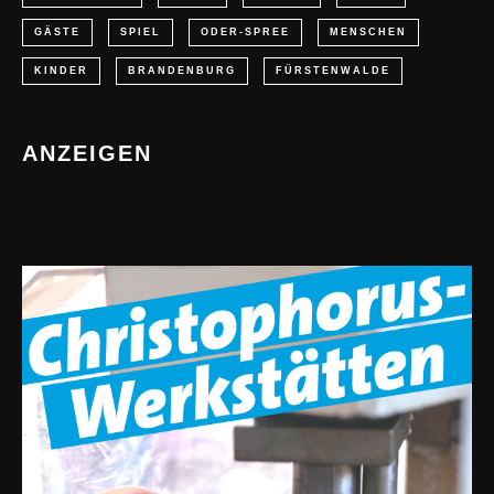
GÄSTE
SPIEL
ODER-SPREE
MENSCHEN
KINDER
BRANDENBURG
FÜRSTENWALDE
ANZEIGEN