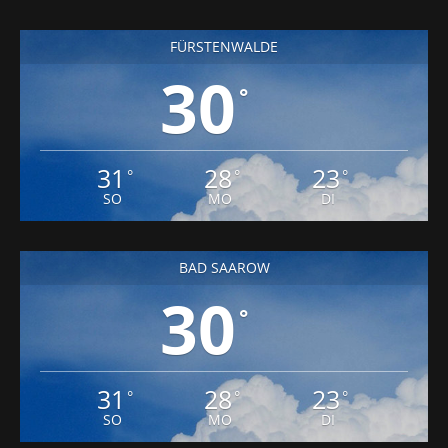
FÜRSTENWALDE
30
°
31
28
23
°
°
°
SO
MO
DI
BAD SAAROW
30
°
31
28
23
°
°
°
SO
MO
DI