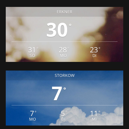
ERKNER
30
°
31
28
23
°
°
°
SO
MO
DI
STORKOW
7
°
7
5
11
°
°
°
MO
DI
MI