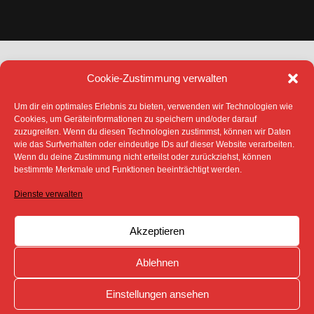
Cookie-Zustimmung verwalten
Um dir ein optimales Erlebnis zu bieten, verwenden wir Technologien wie
Cookies, um Geräteinformationen zu speichern und/oder darauf
zuzugreifen. Wenn du diesen Technologien zustimmst, können wir Daten
DATENSCHUTZ
IMPRESSUM
wie das Surfverhalten oder eindeutige IDs auf dieser Website verarbeiten.
COOKIE-RICHTLINIE (EU)
Wenn du deine Zustimmung nicht erteilst oder zurückziehst, können
bestimmte Merkmale und Funktionen beeinträchtigt werden.
SÄMTLICHE TEXTE, BILDER UND ANDERE
VERÖFFENTLICHTEN INFORMATIONEN UNTERLIEGEN -
SOFERN NICHT ANDERS GEKENNZEICHNET- DEM
Dienste verwalten
COPYRIGHT DES SPREEBOTE ONLINE ODER WERDEN
MIT ERLAUBNIS DER RECHTEINHABER
VERÖFFENTLICHT.
Akzeptieren
Ablehnen
Einstellungen ansehen