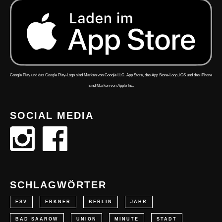
Google Play und das Google Play-Logo sind Marken von Google LLC. App Store, das App Store-Logo, iOS und das iPhone
sind Marken von Apple Inc.
SOCIAL MEDIA
SCHLAGWÖRTER
FSV
ERKNER
BERLIN
JAHR
BAD SAAROW
UNION
MINUTE
STADT