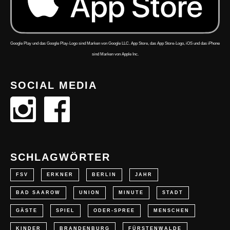
Google Play und das Google Play-Logo sind Marken von Google LLC. App Store, das App Store-Logo, iOS und das iPhone
sind Marken von Apple Inc.
SOCIAL MEDIA
SCHLAGWÖRTER
FSV
ERKNER
BERLIN
JAHR
BAD SAAROW
UNION
MINUTE
STADT
GÄSTE
SPIEL
ODER-SPREE
MENSCHEN
KINDER
BRANDENBURG
FÜRSTENWALDE