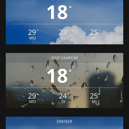
18
°
29
23
25
°
°
°
MO
DI
MI
BAD SAAROW
18
°
29
24
25
°
°
°
MO
DI
MI
ERKNER