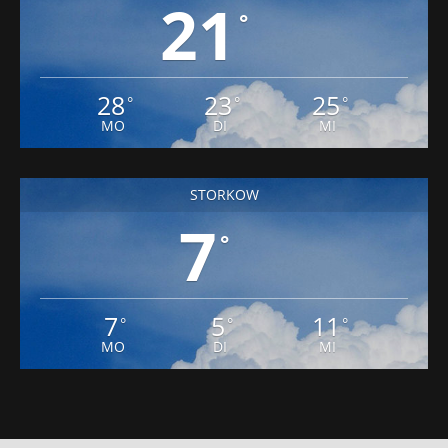
21
°
28
23
25
°
°
°
MO
DI
MI
STORKOW
7
°
7
5
11
°
°
°
MO
DI
MI