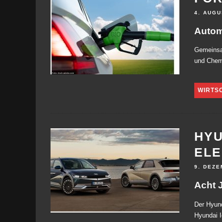
4. AUGU
Autom
Gemeinsam
und Chem
WIRTS
HYU
ELE
9. DEZE
Acht 
Der Hyund
Hyundai I