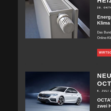
HEI
28. OKT
Energ
Klima
Das Bund
Online-Kl
WIRTS
NEU
OCT
8. JULI
OCTAV
zwei 