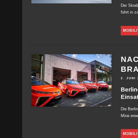
Der Skoda
führt in 
MOBILI
NAC
BRA
2. JUNI
Berlin
Einsa
Die Berli
Mirai erwe
MOBILI