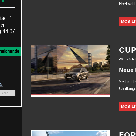
Hochvoltb
MOBILI
CUP
29. JUN
Neue 
Seit mitt
Challenge
MOBILI
FO