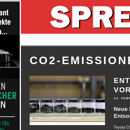
CO2-EMISSION
ENT
VO
13. FEB
Neue 
Entso
Toyota Ch