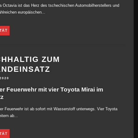
 Octavia ist das Herz des tschechischen Automobilherstellers und
zahlreichen europäischen...
TÄT
HHALTIG ZUM
NDEINSATZ
 2020
er Feuerwehr mit vier Toyota Mirai im
tz
ner Feuerwehr ist ab sofort mit Wasserstoff unterwegs. Vier Toyota
itern ab...
TÄT