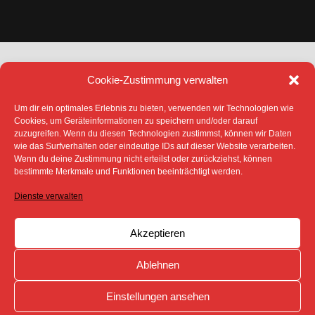
Cookie-Zustimmung verwalten
Um dir ein optimales Erlebnis zu bieten, verwenden wir Technologien wie
Cookies, um Geräteinformationen zu speichern und/oder darauf
zuzugreifen. Wenn du diesen Technologien zustimmst, können wir Daten
DATENSCHUTZ
IMPRESSUM
wie das Surfverhalten oder eindeutige IDs auf dieser Website verarbeiten.
COOKIE-RICHTLINIE (EU)
Wenn du deine Zustimmung nicht erteilst oder zurückziehst, können
bestimmte Merkmale und Funktionen beeinträchtigt werden.
SÄMTLICHE TEXTE, BILDER UND ANDERE
VERÖFFENTLICHTEN INFORMATIONEN UNTERLIEGEN -
SOFERN NICHT ANDERS GEKENNZEICHNET- DEM
Dienste verwalten
COPYRIGHT DES SPREEBOTE ONLINE ODER WERDEN
MIT ERLAUBNIS DER RECHTEINHABER
VERÖFFENTLICHT.
Akzeptieren
Ablehnen
Einstellungen ansehen