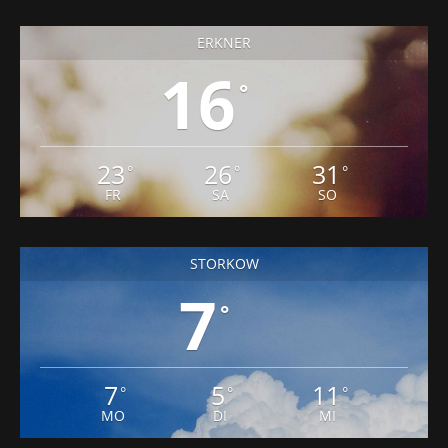
ERKNER
16
°
23
26
31
°
°
°
FR
SA
SO
STORKOW
7
°
7
5
11
°
°
°
MO
DI
MI