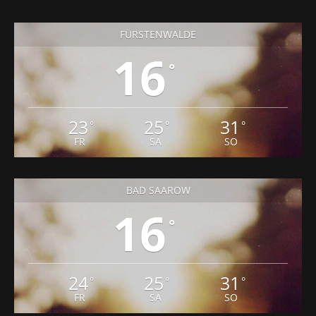
FÜRSTENWALDE
16
°
23
25
31
°
°
°
FR
SA
SO
BAD SAAROW
16
°
24
25
31
°
°
°
FR
SA
SO