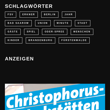
SCHLAGWÖRTER
FSV
ERKNER
BERLIN
JAHR
BAD SAAROW
UNION
MINUTE
STADT
GÄSTE
SPIEL
ODER-SPREE
MENSCHEN
KINDER
BRANDENBURG
FÜRSTENWALDE
ANZEIGEN