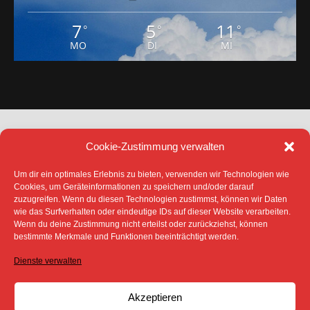
7
5
11
°
°
°
MO
DI
MI
Cookie-Zustimmung verwalten
Um dir ein optimales Erlebnis zu bieten, verwenden wir Technologien wie
Cookies, um Geräteinformationen zu speichern und/oder darauf
zuzugreifen. Wenn du diesen Technologien zustimmst, können wir Daten
DATENSCHUTZ
IMPRESSUM
wie das Surfverhalten oder eindeutige IDs auf dieser Website verarbeiten.
COOKIE-RICHTLINIE (EU)
Wenn du deine Zustimmung nicht erteilst oder zurückziehst, können
bestimmte Merkmale und Funktionen beeinträchtigt werden.
SÄMTLICHE TEXTE, BILDER UND ANDERE
VERÖFFENTLICHTEN INFORMATIONEN UNTERLIEGEN -
SOFERN NICHT ANDERS GEKENNZEICHNET- DEM
Dienste verwalten
COPYRIGHT DES SPREEBOTE ONLINE ODER WERDEN
MIT ERLAUBNIS DER RECHTEINHABER
VERÖFFENTLICHT.
Akzeptieren