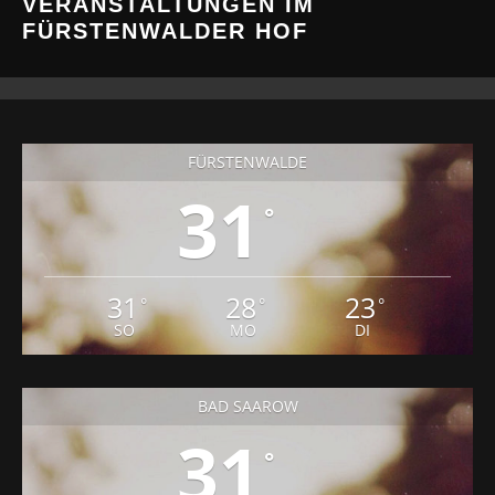
VERANSTALTUNGEN IM
FÜRSTENWALDER HOF
FÜRSTENWALDE
31
°
31
28
23
°
°
°
SO
MO
DI
BAD SAAROW
31
°