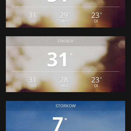
31
29
23
°
°
°
SO
MO
DI
ERKNER
31
°
31
28
23
°
°
°
SO
MO
DI
STORKOW
7
°