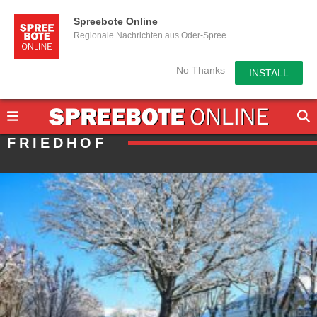
Spreebote Online
Regionale Nachrichten aus Oder-Spree
No Thanks
INSTALL
FRIEDHOF