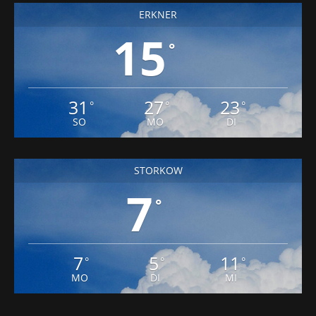
ERKNER
15
°
31
27
23
°
°
°
SO
MO
DI
STORKOW
7
°
7
5
11
°
°
°
MO
DI
MI