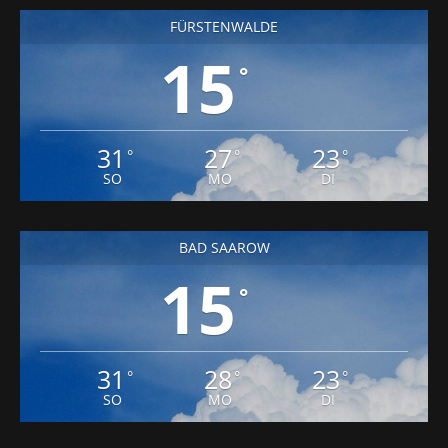
FÜRSTENWALDE
15
°
31
27
23
°
°
°
SO
MO
DI
BAD SAAROW
15
°
31
28
23
°
°
°
SO
MO
DI