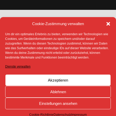
Cookie-Zustimmung verwalten
Um dir ein optimales Erlebnis zu bieten, verwenden wir Technologien wie
Cookies, um Geräteinformationen zu speichern und/oder darauf
zuzugreifen. Wenn du diesen Technologien zustimmst, können wir Daten
DATENSCHUTZ
IMPRESSUM
wie das Surfverhalten oder eindeutige IDs auf dieser Website verarbeiten.
COOKIE-RICHTLINIE (EU)
Wenn du deine Zustimmung nicht erteilst oder zurückziehst, können
bestimmte Merkmale und Funktionen beeinträchtigt werden.
SÄMTLICHE TEXTE, BILDER UND ANDERE
VERÖFFENTLICHTEN INFORMATIONEN UNTERLIEGEN -
SOFERN NICHT ANDERS GEKENNZEICHNET- DEM
Dienste verwalten
COPYRIGHT DES SPREEBOTE ONLINE ODER WERDEN
MIT ERLAUBNIS DER RECHTEINHABER
VERÖFFENTLICHT.
Akzeptieren
Ablehnen
Einstellungen ansehen
Cookie-Richtlinie
Datenschutz
Impressum