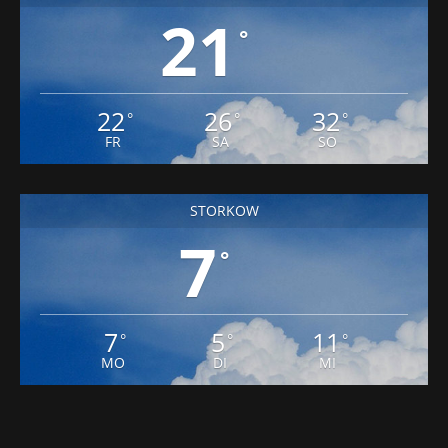
21
°
22
26
32
°
°
°
FR
SA
SO
STORKOW
7
°
7
5
11
°
°
°
MO
DI
MI