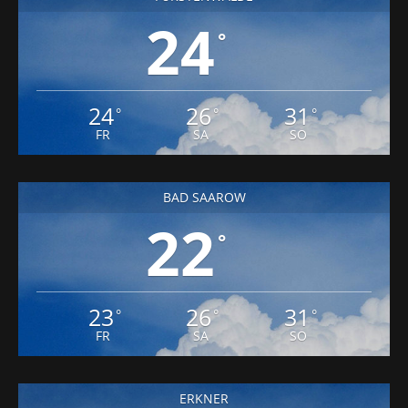
24
°
24
26
31
°
°
°
FR
SA
SO
BAD SAAROW
22
°
23
26
31
°
°
°
FR
SA
SO
ERKNER