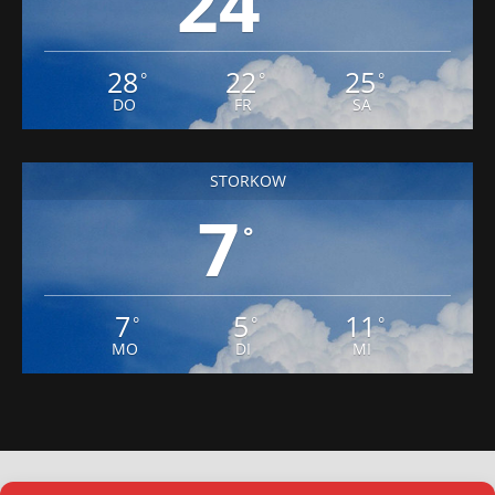
24
28
22
25
°
°
°
DO
FR
SA
STORKOW
7
°
7
5
11
°
°
°
MO
DI
MI