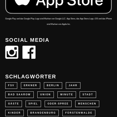
Google Play und das Google Play-Logo sind Marken von Google LLC. App Store, das App Store-Logo, iOS und das iPhone
sind Marken von Apple Inc.
SOCIAL MEDIA
SCHLAGWÖRTER
FSV
ERKNER
BERLIN
JAHR
BAD SAAROW
UNION
MINUTE
STADT
GÄSTE
SPIEL
ODER-SPREE
MENSCHEN
KINDER
BRANDENBURG
FÜRSTENWALDE