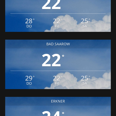
22
28
22
25
°
°
°
DO
FR
SA
BAD SAAROW
22
°
29
22
25
°
°
°
DO
FR
SA
ERKNER
°