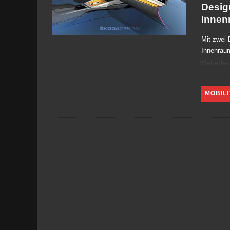
Desig
Innen
Mit zwei 
Innenrau
Weiterle
MOBILI