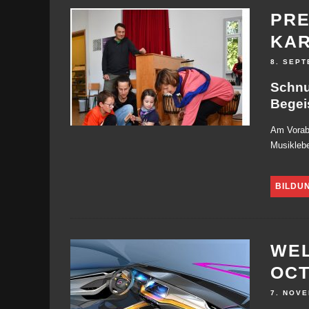
PRE
KA
8. SEPT
Schnu
Begei
Am Vorabe
Musiklebe
BILDU
WEL
OCT
7. NOV