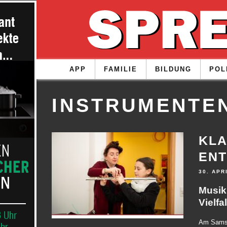
APP
FAMILIE
BILDUNG
POL
INSTRUMENTE
KL
EN
30. APR
Musik
Vielfal
Am Samsta