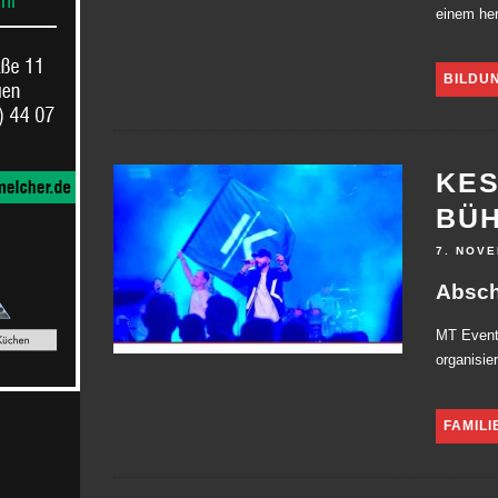
einem her
BILDU
KES
BÜ
7. NOV
Absch
MT Events
organisie
FAMILI