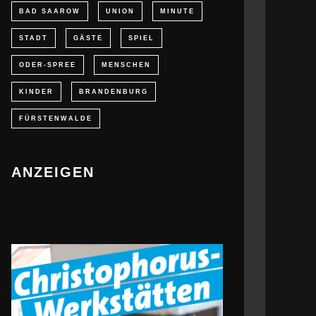
BAD SAAROW
UNION
MINUTE
STADT
GÄSTE
SPIEL
ODER-SPREE
MENSCHEN
KINDER
BRANDENBURG
FÜRSTENWALDE
ANZEIGEN