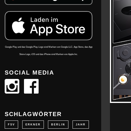
Google Play und das Google Play-Logo sind Marken von Google LLC. App Store, das App
Store-Logo, iOS und das iPhone sind Marken von Apple Inc.
SOCIAL MEDIA
SCHLAGWÖRTER
FSV
ERKNER
BERLIN
JAHR