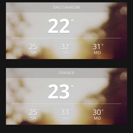
BAD SAAROW
22
°
25
32
31
°
°
°
SA
SO
MO
ERKNER
23
°
25
33
30
°
°
°
SA
SO
MO