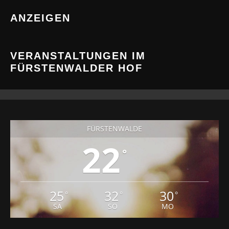
ANZEIGEN
VERANSTALTUNGEN IM
FÜRSTENWALDER HOF
FÜRSTENWALDE
22
°
25
32
30
°
°
°
SA
SO
MO