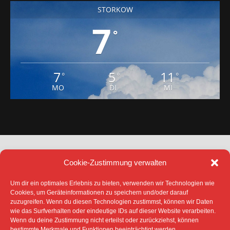
STORKOW
7
°
7
5
11
°
°
°
MO
DI
MI
Cookie-Zustimmung verwalten
Um dir ein optimales Erlebnis zu bieten, verwenden wir Technologien wie
Cookies, um Geräteinformationen zu speichern und/oder darauf
zuzugreifen. Wenn du diesen Technologien zustimmst, können wir Daten
DATENSCHUTZ
IMPRESSUM
wie das Surfverhalten oder eindeutige IDs auf dieser Website verarbeiten.
COOKIE-RICHTLINIE (EU)
Wenn du deine Zustimmung nicht erteilst oder zurückziehst, können
bestimmte Merkmale und Funktionen beeinträchtigt werden.
SÄMTLICHE TEXTE, BILDER UND ANDERE