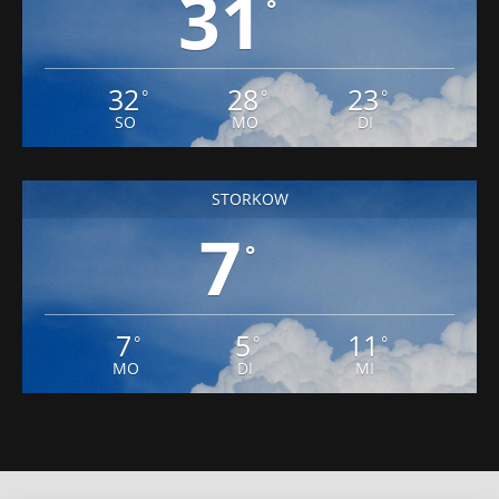
31
°
32
28
23
°
°
°
SO
MO
DI
STORKOW
7
°
7
5
11
°
°
°
MO
DI
MI