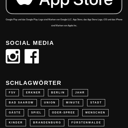
Google Play und das Google Play-Logo sind Marken von Google LLC. App Store, das App Store-Logo, iOS und das iPhone
sind Marken von Apple Inc.
SOCIAL MEDIA
SCHLAGWÖRTER
FSV
ERKNER
BERLIN
JAHR
BAD SAAROW
UNION
MINUTE
STADT
GÄSTE
SPIEL
ODER-SPREE
MENSCHEN
KINDER
BRANDENBURG
FÜRSTENWALDE