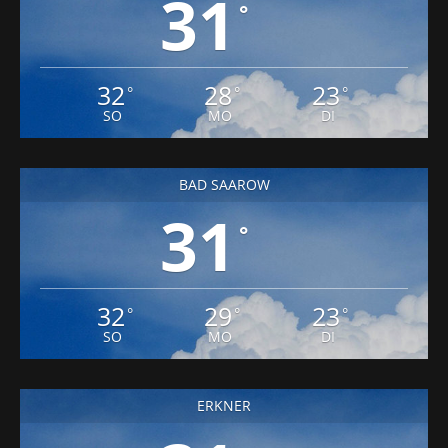
31
°
32
28
23
°
°
°
SO
MO
DI
BAD SAAROW
31
°
32
29
23
°
°
°
SO
MO
DI
ERKNER