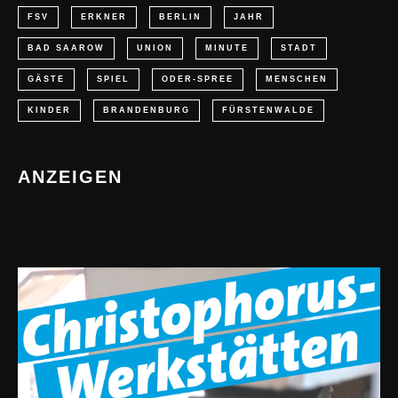
FSV
ERKNER
BERLIN
JAHR
BAD SAAROW
UNION
MINUTE
STADT
GÄSTE
SPIEL
ODER-SPREE
MENSCHEN
KINDER
BRANDENBURG
FÜRSTENWALDE
ANZEIGEN