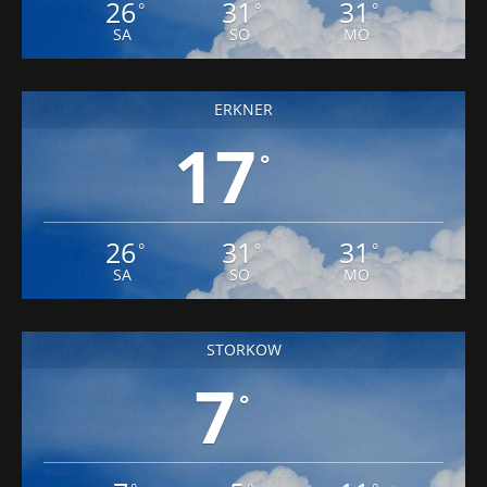
26
31
31
°
°
°
SA
SO
MO
ERKNER
17
°
26
31
31
°
°
°
SA
SO
MO
STORKOW
7
°