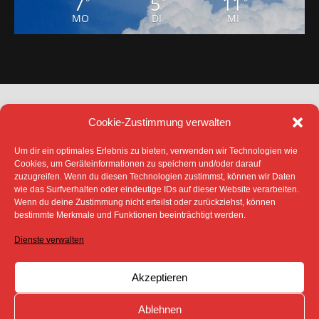
7
5
11
°
°
°
MO
DI
MI
Cookie-Zustimmung verwalten
Um dir ein optimales Erlebnis zu bieten, verwenden wir Technologien wie
Cookies, um Geräteinformationen zu speichern und/oder darauf
zuzugreifen. Wenn du diesen Technologien zustimmst, können wir Daten
DATENSCHUTZ
IMPRESSUM
wie das Surfverhalten oder eindeutige IDs auf dieser Website verarbeiten.
COOKIE-RICHTLINIE (EU)
Wenn du deine Zustimmung nicht erteilst oder zurückziehst, können
bestimmte Merkmale und Funktionen beeinträchtigt werden.
SÄMTLICHE TEXTE, BILDER UND ANDERE
VERÖFFENTLICHTEN INFORMATIONEN UNTERLIEGEN -
SOFERN NICHT ANDERS GEKENNZEICHNET- DEM
Dienste verwalten
COPYRIGHT DES SPREEBOTE ONLINE ODER WERDEN
MIT ERLAUBNIS DER RECHTEINHABER
VERÖFFENTLICHT.
Akzeptieren
Ablehnen