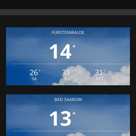
FÜRSTENWALDE
14
°
26
31
31
°
°
°
SA
SO
MO
BAD SAAROW
13
°