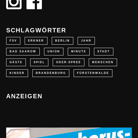
SCHLAGWÖRTER
FSV
ERKNER
BERLIN
JAHR
BAD SAAROW
UNION
MINUTE
STADT
GÄSTE
SPIEL
ODER-SPREE
MENSCHEN
KINDER
BRANDENBURG
FÜRSTENWALDE
ANZEIGEN