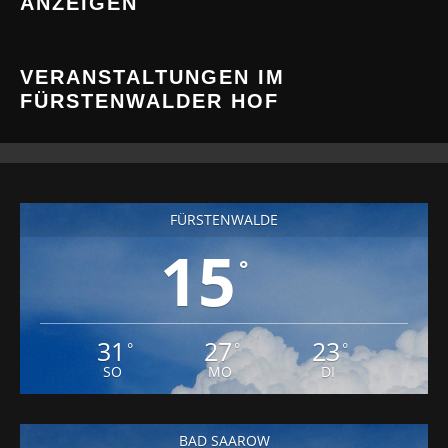
ANZEIGEN
VERANSTALTUNGEN IM
FÜRSTENWALDER HOF
FÜRSTENWALDE
15
°
31
27
23
°
°
°
SO
MO
DI
BAD SAAROW