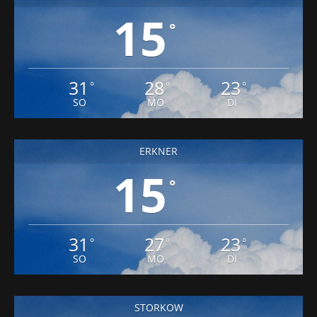
15
°
31
28
23
°
°
°
SO
MO
DI
ERKNER
15
°
31
27
23
°
°
°
SO
MO
DI
STORKOW