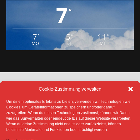
7
°
7
5
11
°
°
°
MO
DI
MI
Cookie-Zustimmung verwalten
Um dir ein optimales Erlebnis zu bieten, verwenden wir Technologien wie
Cookies, um Geräteinformationen zu speichern und/oder darauf
zuzugreifen. Wenn du diesen Technologien zustimmst, können wir Daten
DATENSCHUTZ
IMPRESSUM
wie das Surfverhalten oder eindeutige IDs auf dieser Website verarbeiten.
COOKIE-RICHTLINIE (EU)
Wenn du deine Zustimmung nicht erteilst oder zurückziehst, können
bestimmte Merkmale und Funktionen beeinträchtigt werden.
SÄMTLICHE TEXTE, BILDER UND ANDERE
VERÖFFENTLICHTEN INFORMATIONEN UNTERLIEGEN -
SOFERN NICHT ANDERS GEKENNZEICHNET- DEM