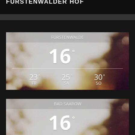
FÜRSTENWALDER HOF
FÜRSTENWALDE
16
°
23
25
30
°
°
°
FR
SA
SO
BAD SAAROW
16
°