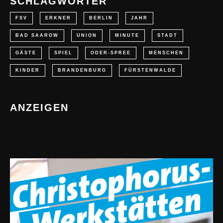
SCHLAGWÖRTER
FSV
ERKNER
BERLIN
JAHR
BAD SAAROW
UNION
MINUTE
STADT
GÄSTE
SPIEL
ODER-SPREE
MENSCHEN
KINDER
BRANDENBURG
FÜRSTENWALDE
ANZEIGEN