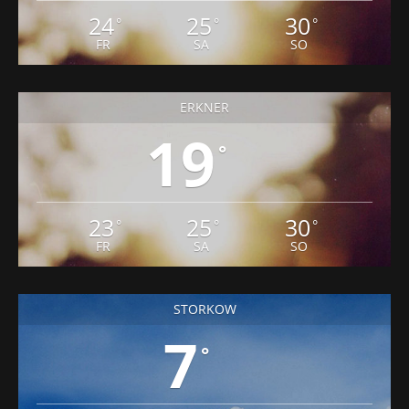
24
25
30
°
°
°
FR
SA
SO
ERKNER
19
°
23
25
30
°
°
°
FR
SA
SO
STORKOW
7
°