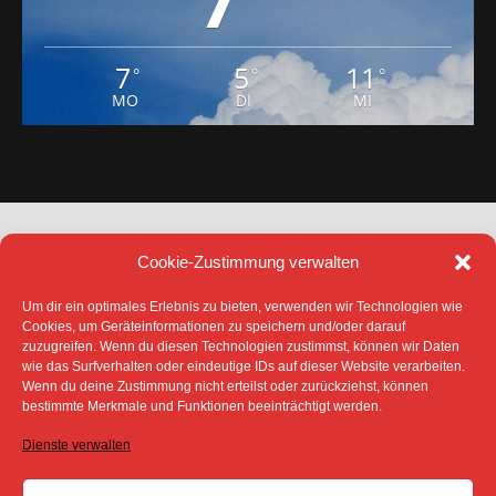
7
5
11
°
°
°
MO
DI
MI
Cookie-Zustimmung verwalten
Um dir ein optimales Erlebnis zu bieten, verwenden wir Technologien wie
Cookies, um Geräteinformationen zu speichern und/oder darauf
zuzugreifen. Wenn du diesen Technologien zustimmst, können wir Daten
DATENSCHUTZ
IMPRESSUM
wie das Surfverhalten oder eindeutige IDs auf dieser Website verarbeiten.
COOKIE-RICHTLINIE (EU)
Wenn du deine Zustimmung nicht erteilst oder zurückziehst, können
bestimmte Merkmale und Funktionen beeinträchtigt werden.
SÄMTLICHE TEXTE, BILDER UND ANDERE
VERÖFFENTLICHTEN INFORMATIONEN UNTERLIEGEN -
SOFERN NICHT ANDERS GEKENNZEICHNET- DEM
Dienste verwalten
COPYRIGHT DES SPREEBOTE ONLINE ODER WERDEN
MIT ERLAUBNIS DER RECHTEINHABER
VERÖFFENTLICHT.