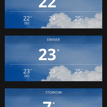
22
22
24
25
°
°
°
DO
FR
SA
ERKNER
23
°
23
23
25
°
°
°
DO
FR
SA
STORKOW
7
°