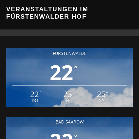
VERANSTALTUNGEN IM
FÜRSTENWALDER HOF
FÜRSTENWALDE
22
°
22
23
25
°
°
°
DO
FR
SA
BAD SAAROW
°