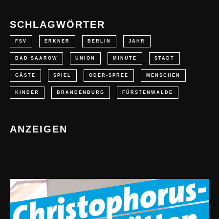
SCHLAGWÖRTER
FSV
ERKNER
BERLIN
JAHR
BAD SAAROW
UNION
MINUTE
STADT
GÄSTE
SPIEL
ODER-SPREE
MENSCHEN
KINDER
BRANDENBURG
FÜRSTENWALDE
ANZEIGEN