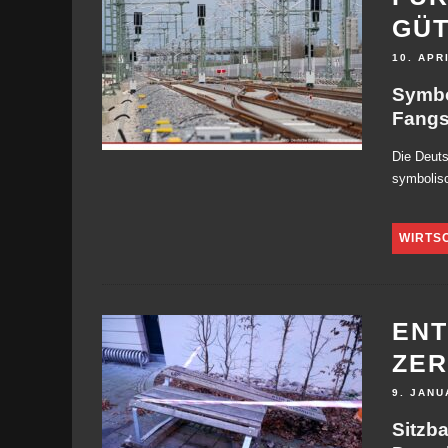
GÜ
10. APR
Symbo
Fangs
Die Deut
symbolisc
WIRTS
ENT
ZE
9. JANU
Sitzb