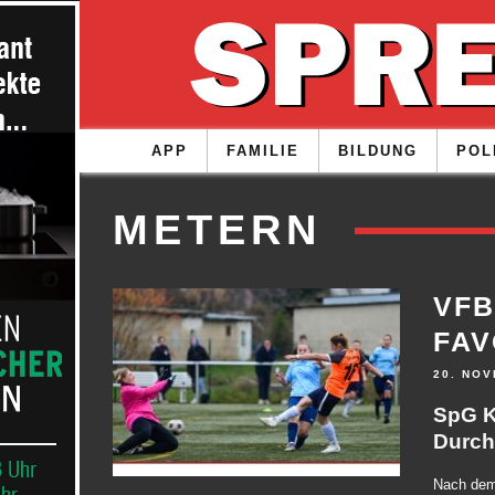
APP
FAMILIE
BILDUNG
POL
METERN
VFB
FAV
20. NO
SpG K
Durch
Nach dem