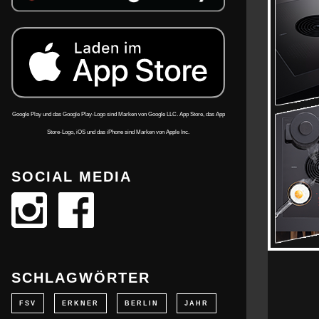
Google Play und das Google Play-Logo sind Marken von Google LLC. App Store, das App
Store-Logo, iOS und das iPhone sind Marken von Apple Inc.
SOCIAL MEDIA
SCHLAGWÖRTER
FSV
ERKNER
BERLIN
JAHR