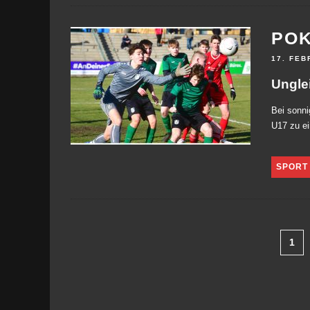
POK
17. FEB
Ungle
Bei sonn
U17 zu ei
SPORT
1