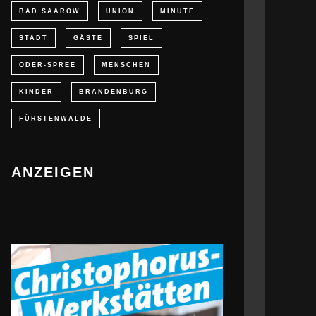
BAD SAAROW
UNION
MINUTE
STADT
GÄSTE
SPIEL
ODER-SPREE
MENSCHEN
KINDER
BRANDENBURG
FÜRSTENWALDE
ANZEIGEN