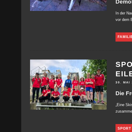
Demol
In der N
vor dem E
FAMILI
SPO
EIL
30. MAI
Die Fr
„Eine Ski
zusammen“
SPORT