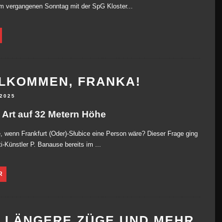
m vergangenen Sonntag mit der SpG Kloster...
LKOMMEN, FRANKA!
 2025
 Art auf 32 Metern Höhe
 wenn Frankfurt (Oder)-Słubice eine Person wäre? Dieser Frage ging
ti-Künstler P. Banause bereits im ...
R
 LÄNGERE ZÜGE UND MEHR