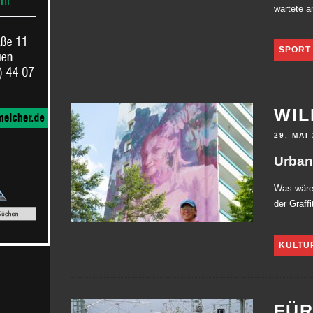
wartete a
SPORT
WIL
29. MAI
Urban
Was wäre,
der Graffi
KULTU
FÜR