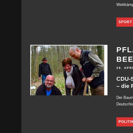
Wettkämpf
SPORT
PFL
BE
28. APR
CDU-S
– die
Der Baum 
Deutschla
POLITI