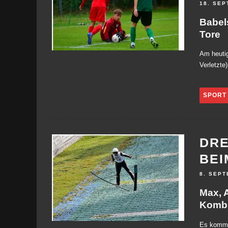
18. SEP
Babel
Tore
Am heutig
Verletzte
SPORT
DRE
BEI
8. SEPT
Max, 
Kombi
Es kommt 