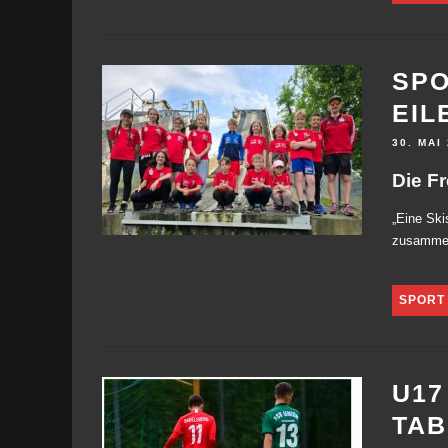
SPO
EIL
30. MAI
Die Fr
„Eine Ski
zusammen“
SPORT
U17
TA