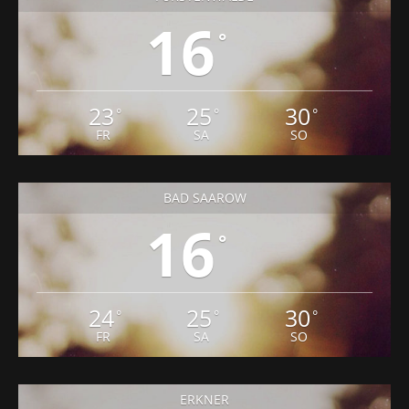
16
°
23
25
30
°
°
°
FR
SA
SO
BAD SAAROW
16
°
24
25
30
°
°
°
FR
SA
SO
ERKNER