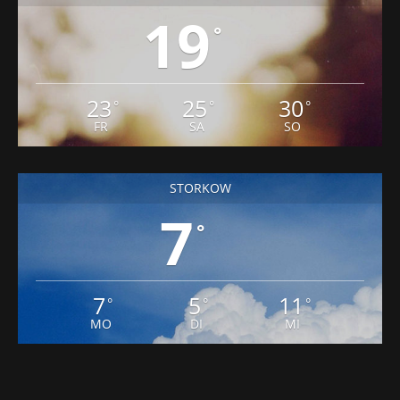
19
°
23
25
30
°
°
°
FR
SA
SO
STORKOW
7
°
7
5
11
°
°
°
MO
DI
MI